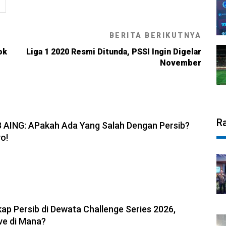
L
BERITA BERIKUTNYA
ok
Liga 1 2020 Resmi Ditunda, PSSI Ingin Digelar
November
6, 19:08
R
B AING: APakah Ada Yang Salah Dengan Persib?
o!
6, 11:05
ap Persib di Dewata Challenge Series 2026,
ve di Mana?