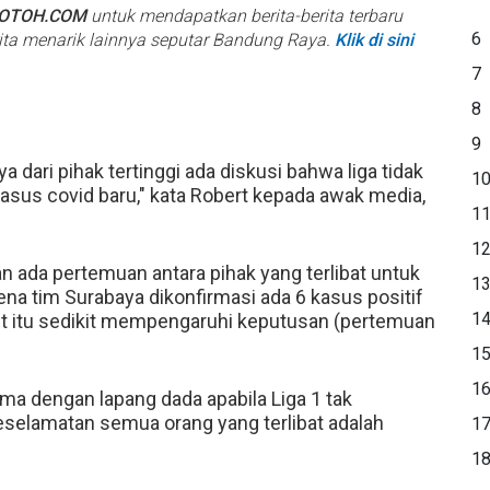
BOTOH.COM
untuk mendapatkan berita-berita terbaru
6
rita menarik lainnya seputar Bandung Raya.
Klik di sini
7
8
9
 dari pihak tertinggi ada diskusi bahwa liga tidak
1
kasus covid baru," kata Robert kepada awak media,
1
1
an ada pertemuan antara pihak yang terlibat untuk
1
a tim Surabaya dikonfirmasi ada 6 kasus positif
1
akut itu sedikit mempengaruhi keputusan (pertemuan
1
1
ma dengan lapang dada apabila Liga 1 tak
eselamatan semua orang yang terlibat adalah
1
1