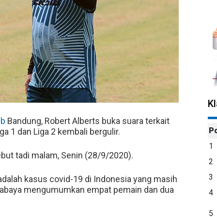
K
ib
Bandung, Robert Alberts buka suara terkait
P
a 1 dan Liga 2 kembali bergulir.
1
ut tadi malam, Senin (28/9/2020).
2
3
 adalah kasus covid-19 di Indonesia yang masih
a Surabaya mengumumkan empat pemain dan dua
4
5