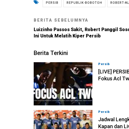
PERSIB
REPUBLIK-BOBOTOH
ROBERT-A
BERITA SEBELUMNYA
Luizinho Passos Sakit, Robert Panggil Sos
Ini Untuk Melatih Kiper Persib
Berita Terkini
Persib
07-08-202
[LIVE] PERSI
Fokus Acl Tw
Persib
07-08-202
Jadwal Lengk
Kapan dan Li