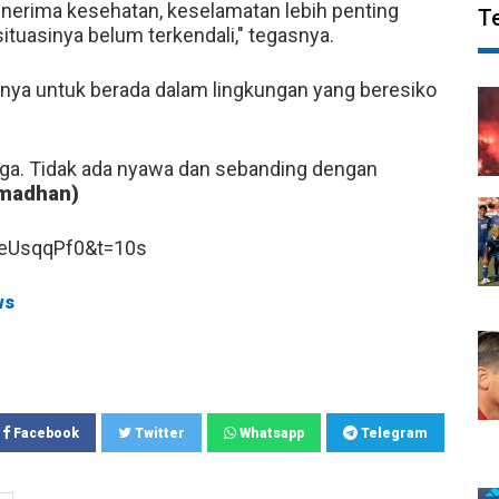
menerima kesehatan, keselamatan lebih penting
T
situasinya belum terkendali," tegasnya.
nya untuk berada dalam lingkungan yang beresiko
rga. Tidak ada nyawa dan sebanding dengan
amadhan)
eUsqqPf0&t=10s
ws
Facebook
Twitter
Whatsapp
Telegram