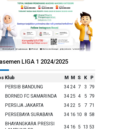
lasemen LIGA 1 2024/2025
os
Klub
M
M
S
K
P
PERSIB BANDUNG
34
24
7
3
79
BORNEO FC SAMARINDA
34
25
4
5
79
PERSIJA JAKARTA
34
22
5
7
71
PERSEBAYA SURABAYA
34
16
10
8
58
BHAYANGKARA PRESISI
34
16
5
13
53