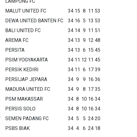
LAMPUNG FC
MALUT UNITED FC
34
15
8
11
53
DEWA UNITED BANTEN FC
34
16
5
13
53
BALI UNITED FC
34
14
9
11
51
AREMA FC
34
13
9
12
48
0
PERSITA
34
13
6
15
45
1
PSIM YOGYAKARTA
34
11
12
11
45
2
PERSIK KEDIRI
34
11
6
17
39
3
PERSIJAP JEPARA
34
9
9
16
36
4
MADURA UNITED FC
34
9
8
17
35
5
PSM MAKASSAR
34
8
10
16
34
6
PERSIS SOLO
34
8
10
16
34
7
SEMEN PADANG FC
34
5
5
24
20
8
PSBS BIAK
34
4
6
24
18