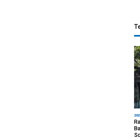
T
202
Ra
Ba
S