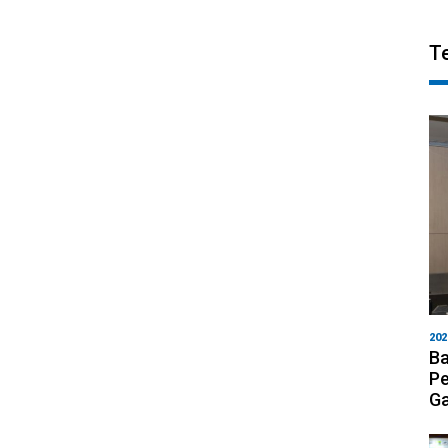
T
202
Ba
Pe
Ga