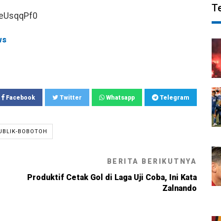
T
BeUsqqPf0
ws
Facebook
Twitter
Whatsapp
Telegram
UBLIK-BOBOTOH
BERITA BERIKUTNYA
Produktif Cetak Gol di Laga Uji Coba, Ini Kata
Zalnando