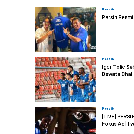
Persib
08-08-202
Persib Resmi
Persib
08-08-202
Igor Tolic Se
Dewata Chall
Persib
07-08-202
[LIVE] PERSI
Fokus Acl Tw