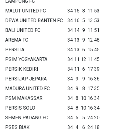
LAMPUNG FC
MALUT UNITED FC
34
15
8
11
53
DEWA UNITED BANTEN FC
34
16
5
13
53
BALI UNITED FC
34
14
9
11
51
AREMA FC
34
13
9
12
48
0
PERSITA
34
13
6
15
45
1
PSIM YOGYAKARTA
34
11
12
11
45
2
PERSIK KEDIRI
34
11
6
17
39
3
PERSIJAP JEPARA
34
9
9
16
36
4
MADURA UNITED FC
34
9
8
17
35
5
PSM MAKASSAR
34
8
10
16
34
6
PERSIS SOLO
34
8
10
16
34
7
SEMEN PADANG FC
34
5
5
24
20
8
PSBS BIAK
34
4
6
24
18