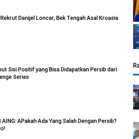
6, 17:09
 Rekrut Danijel Loncar, Bek Tengah Asal Kroasia
6, 11:28
R
but Sisi Positif yang Bisa Didapatkan Persib dari
enge Series
6, 19:08
B AING: APakah Ada Yang Salah Dengan Persib?
o!