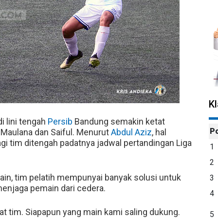
K
i lini tengah
Persib
Bandung semakin ketat
P
 Maulana dan Saiful. Menurut
Abdul Aziz
, hal
gi tim ditengah padatnya jadwal pertandingan Liga
1
2
n, tim pelatih mempunyai banyak solusi untuk
3
menjaga pemain dari cedera.
4
at tim. Siapapun yang main kami saling dukung.
5