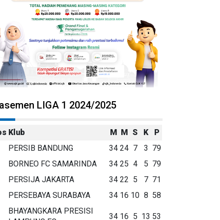
lasemen LIGA 1 2024/2025
os
Klub
M
M
S
K
P
PERSIB BANDUNG
34
24
7
3
79
BORNEO FC SAMARINDA
34
25
4
5
79
PERSIJA JAKARTA
34
22
5
7
71
PERSEBAYA SURABAYA
34
16
10
8
58
BHAYANGKARA PRESISI
34
16
5
13
53