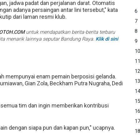
an, jadwa padat dan perjalanan darat. Otomatis
gan adanya persaingan antar lini tersebut," kata
6
tip dari laman resmi klub.
7
8
BOTOH.COM
untuk mendapatkan berita-berita terbaru
rita menarik lainnya seputar Bandung Raya.
Klik di sini
9
1
1
1
h mempunyai enam pemain berposisi gelanda.
1
urniawan, Gian Zola, Beckham Putra Nugraha, Dedi
1
1
n semua tim dan ingin memberikan kontribusi
1
1
ain dengan siapa pun dan kapan pun," ucapnya.
1