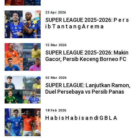
23 Apr 2026
SUPER LEAGUE 2025-2026: P e r s
i b T a n t a n g A r e m a
15 Mar 2026
SUPER LEAGUE 2025-2026: Makin
Gacor, Persib Keceng Borneo FC
02 Mar 2026
SUPER LEAGUE: Lanjutkan Ramon,
Duel Persebaya vs Persib Panas
18 Feb 2026
H a b i s H a b i s a n di G B L A