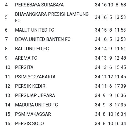
4
PERSEBAYA SURABAYA
34
16
10
8
58
BHAYANGKARA PRESISI LAMPUNG
5
34
16
5
13
53
FC
6
MALUT UNITED FC
34
15
8
11
53
7
DEWA UNITED BANTEN FC
34
16
5
13
53
8
BALI UNITED FC
34
14
9
11
51
9
AREMA FC
34
13
9
12
48
10
PERSITA
34
13
6
15
45
11
PSIM YOGYAKARTA
34
11
12
11
45
12
PERSIK KEDIRI
34
11
6
17
39
13
PERSIJAP JEPARA
34
9
9
16
36
14
MADURA UNITED FC
34
9
8
17
35
15
PSM MAKASSAR
34
8
10
16
34
16
PERSIS SOLO
34
8
10
16
34