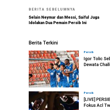
BERITA SEBELUMNYA
Selain Neymar dan Messi, Saiful Juga
Idolakan Dua Pemain Persib Ini
Berita Terkini
Persib
08-08-202
Igor Tolic Se
Dewata Chall
Persib
07-08-202
[LIVE] PERSI
Fokus Acl Tw