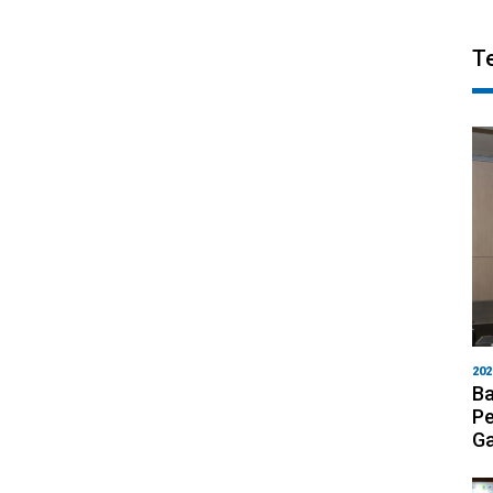
T
202
Ba
Pe
Ga