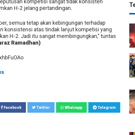
eputusan kompetisi sangat tidak konsisten
T
kan H-2 jelang pertandingan.
ber, semua tetap akan kebingungan terhadap
 konsistensi atas tindak lanjut kompetisi yang
alkan H-2. Jadi itu sangat membingungkan," tuntas
Faraz Ramadhan)
WxhbFuOAo
ws
Facebook
Twitter
Whatsapp
Telegram