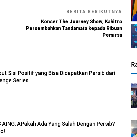
BERITA BERIKUTNYA
Konser The Journey Show, Kahitna
Persembahkan Tandamata kepada Ribuan
Pemirsa
R
6, 11:28
but Sisi Positif yang Bisa Didapatkan Persib dari
enge Series
6, 19:08
B AING: APakah Ada Yang Salah Dengan Persib?
o!