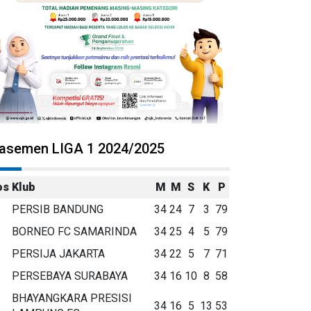
lasemen LIGA 1 2024/2025
os
Klub
M
M
S
K
P
PERSIB BANDUNG
34
24
7
3
79
BORNEO FC SAMARINDA
34
25
4
5
79
PERSIJA JAKARTA
34
22
5
7
71
PERSEBAYA SURABAYA
34
16
10
8
58
BHAYANGKARA PRESISI
34
16
5
13
53