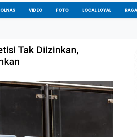
BOLNAS
VIDEO
FOTO
LOCAL LOYAL
RAG
isi Tak Diizinkan,
ehkan