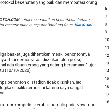
 protokol kesehatan yang baik dan membatasi orang
6
7
BOTOH.COM
untuk mendapatkan berita-berita terbaru
8
rita menarik lainnya seputar Bandung Raya.
Klik di sini
9
1
1
 liga basket juga dihentikan meski penontonnya
1
ya. Tapi demonstrasi diizinkan oleh polisi,
1
hal ada ribuan orang yang datang bersamaan," ujar
btu (10/10/2020).
1
1
a penonton di stadion tidak diizinkan, jadi
1
ogika di balik semua ini karena saya sangat
ya.
1
1
 rumor kompetisi kembali bergulir pada November