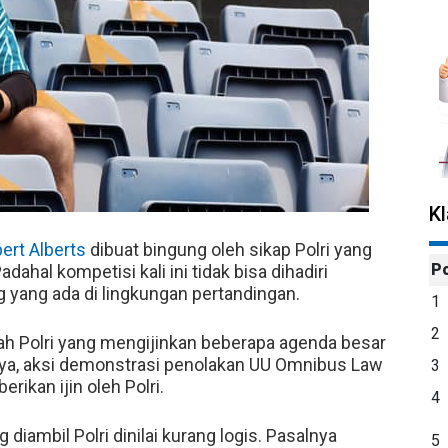
K
ert Alberts
dibuat bingung oleh sikap Polri yang
P
dahal kompetisi kali ini tidak bisa dihadiri
ng yang ada di lingkungan pertandingan.
1
2
h Polri yang mengijinkan beberapa agenda besar
nya, aksi demonstrasi penolakan UU Omnibus Law
3
erikan ijin oleh Polri.
4
iambil Polri dinilai kurang logis. Pasalnya
5