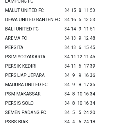
LAMPUNG FC
MALUT UNITED FC
34
15
8
11
53
DEWA UNITED BANTEN FC
34
16
5
13
53
BALI UNITED FC
34
14
9
11
51
AREMA FC
34
13
9
12
48
0
PERSITA
34
13
6
15
45
1
PSIM YOGYAKARTA
34
11
12
11
45
2
PERSIK KEDIRI
34
11
6
17
39
3
PERSIJAP JEPARA
34
9
9
16
36
4
MADURA UNITED FC
34
9
8
17
35
5
PSM MAKASSAR
34
8
10
16
34
6
PERSIS SOLO
34
8
10
16
34
7
SEMEN PADANG FC
34
5
5
24
20
8
PSBS BIAK
34
4
6
24
18