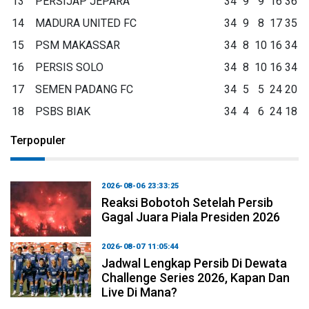
13
PERSIJAP JEPARA
34
9
9
16
36
14
MADURA UNITED FC
34
9
8
17
35
15
PSM MAKASSAR
34
8
10
16
34
16
PERSIS SOLO
34
8
10
16
34
17
SEMEN PADANG FC
34
5
5
24
20
18
PSBS BIAK
34
4
6
24
18
Terpopuler
2026-08-06 23:33:25
Reaksi Bobotoh Setelah Persib
Gagal Juara Piala Presiden 2026
2026-08-07 11:05:44
Jadwal Lengkap Persib Di Dewata
Challenge Series 2026, Kapan Dan
Live Di Mana?