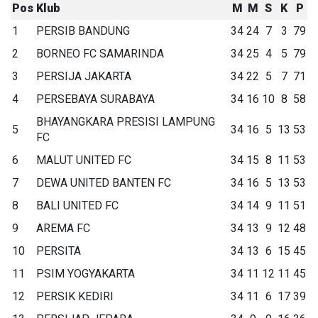
Pos
Klub
M
M
S
K
P
1
PERSIB BANDUNG
34
24
7
3
79
2
BORNEO FC SAMARINDA
34
25
4
5
79
3
PERSIJA JAKARTA
34
22
5
7
71
4
PERSEBAYA SURABAYA
34
16
10
8
58
BHAYANGKARA PRESISI LAMPUNG
5
34
16
5
13
53
FC
6
MALUT UNITED FC
34
15
8
11
53
7
DEWA UNITED BANTEN FC
34
16
5
13
53
8
BALI UNITED FC
34
14
9
11
51
9
AREMA FC
34
13
9
12
48
10
PERSITA
34
13
6
15
45
11
PSIM YOGYAKARTA
34
11
12
11
45
12
PERSIK KEDIRI
34
11
6
17
39