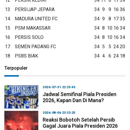
12
PERSIK KEDIRI
34
11
6
17
39
13
PERSIJAP JEPARA
34
9
9
16
36
14
MADURA UNITED FC
34
9
8
17
35
15
PSM MAKASSAR
34
8
10
16
34
16
PERSIS SOLO
34
8
10
16
34
17
SEMEN PADANG FC
34
5
5
24
20
18
PSBS BIAK
34
4
6
24
18
Terpopuler
2026-07-31 22:25:43
Jadwal Semifinal Piala Presiden
2026, Kapan Dan Di Mana?
2026-08-06 23:33:25
Reaksi Bobotoh Setelah Persib
Gagal Juara Piala Presiden 2026