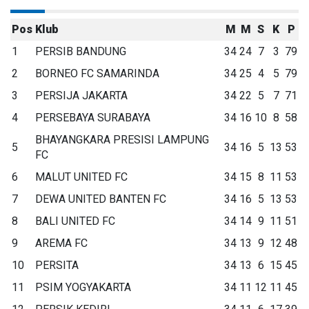
Pos
Klub
M
M
S
K
P
1
PERSIB BANDUNG
34
24
7
3
79
2
BORNEO FC SAMARINDA
34
25
4
5
79
3
PERSIJA JAKARTA
34
22
5
7
71
4
PERSEBAYA SURABAYA
34
16
10
8
58
BHAYANGKARA PRESISI LAMPUNG
5
34
16
5
13
53
FC
6
MALUT UNITED FC
34
15
8
11
53
7
DEWA UNITED BANTEN FC
34
16
5
13
53
8
BALI UNITED FC
34
14
9
11
51
9
AREMA FC
34
13
9
12
48
10
PERSITA
34
13
6
15
45
11
PSIM YOGYAKARTA
34
11
12
11
45