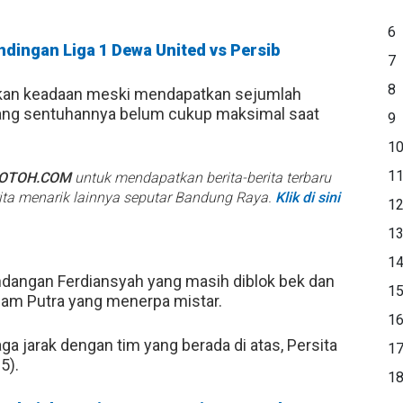
6
ndingan Liga 1 Dewa United vs Persib
7
8
kan keadaan meski mendapatkan sejumlah
 yang sentuhannya belum cukup maksimal saat
9
1
1
BOTOH.COM
untuk mendapatkan berita-berita terbaru
rita menarik lainnya seputar Bandung Raya.
Klik di sini
1
1
1
dangan Ferdiansyah yang masih diblok bek dan
1
ham Putra yang menerpa mistar.
1
a jarak dengan tim yang berada di atas, Persita
1
5).
1