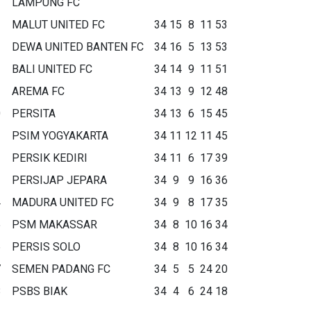
LAMPUNG FC
MALUT UNITED FC
34
15
8
11
53
DEWA UNITED BANTEN FC
34
16
5
13
53
BALI UNITED FC
34
14
9
11
51
AREMA FC
34
13
9
12
48
0
PERSITA
34
13
6
15
45
1
PSIM YOGYAKARTA
34
11
12
11
45
2
PERSIK KEDIRI
34
11
6
17
39
3
PERSIJAP JEPARA
34
9
9
16
36
4
MADURA UNITED FC
34
9
8
17
35
5
PSM MAKASSAR
34
8
10
16
34
6
PERSIS SOLO
34
8
10
16
34
7
SEMEN PADANG FC
34
5
5
24
20
8
PSBS BIAK
34
4
6
24
18