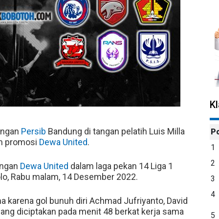
K
angan
Persib
Bandung di tangan pelatih Luis Milla
P
im promosi
Dewa United
.
1
2
engan
Dewa United
dalam laga pekan 14 Liga 1
lo, Rabu malam, 14 Desember 2022.
3
4
a karena gol bunuh diri Achmad Jufriyanto, David
yang diciptakan pada menit 48 berkat kerja sama
5