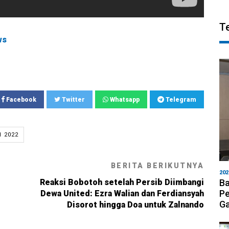
T
ws
Facebook
Twitter
Whatsapp
Telegram
1 2022
BERITA BERIKUTNYA
202
Reaksi Bobotoh setelah Persib Diimbangi
Ba
Pe
Dewa United: Ezra Walian dan Ferdiansyah
Ga
Disorot hingga Doa untuk Zalnando