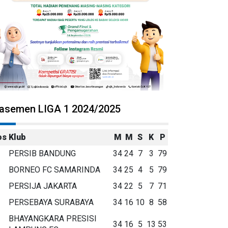
lasemen LIGA 1 2024/2025
os
Klub
M
M
S
K
P
PERSIB BANDUNG
34
24
7
3
79
BORNEO FC SAMARINDA
34
25
4
5
79
PERSIJA JAKARTA
34
22
5
7
71
PERSEBAYA SURABAYA
34
16
10
8
58
BHAYANGKARA PRESISI
34
16
5
13
53