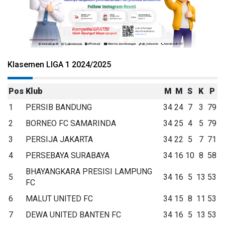
Klasemen LIGA 1 2024/2025
Pos
Klub
M
M
S
K
P
1
PERSIB BANDUNG
34
24
7
3
79
2
BORNEO FC SAMARINDA
34
25
4
5
79
3
PERSIJA JAKARTA
34
22
5
7
71
4
PERSEBAYA SURABAYA
34
16
10
8
58
BHAYANGKARA PRESISI LAMPUNG
5
34
16
5
13
53
FC
6
MALUT UNITED FC
34
15
8
11
53
7
DEWA UNITED BANTEN FC
34
16
5
13
53