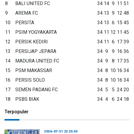
8
BALI UNITED FC
34
14
9
11
51
9
AREMA FC
34
13
9
12
48
10
PERSITA
34
13
6
15
45
11
PSIM YOGYAKARTA
34
11
12
11
45
12
PERSIK KEDIRI
34
11
6
17
39
13
PERSIJAP JEPARA
34
9
9
16
36
14
MADURA UNITED FC
34
9
8
17
35
15
PSM MAKASSAR
34
8
10
16
34
16
PERSIS SOLO
34
8
10
16
34
17
SEMEN PADANG FC
34
5
5
24
20
18
PSBS BIAK
34
4
6
24
18
Terpopuler
2026-07-31 22:25:43