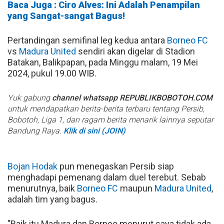
Baca Juga : Ciro Alves: Ini Adalah Penampilan
yang Sangat-sangat Bagus!
Pertandingan semifinal leg kedua antara
Borneo FC
vs
Madura United
sendiri akan digelar di Stadion
Batakan, Balikpapan, pada Minggu malam, 19 Mei
2024, pukul 19.00 WIB.
Yuk gabung
channel whatsapp REPUBLIKBOBOTOH.COM
untuk mendapatkan berita-berita terbaru tentang Persib,
Bobotoh, Liga 1, dan ragam berita menarik lainnya seputar
Bandung Raya.
Klik di sini (JOIN)
Bojan Hodak
pun menegaskan Persib siap
menghadapi pemenang dalam duel terebut. Sebab
menurutnya, baik
Borneo FC
maupun
Madura United
,
adalah tim yang bagus.
"Baik itu Madura dan Borneo menurut saya tidak ada