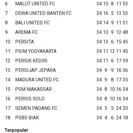
6
MALUT UNITED FC
34
15
8
11
53
7
DEWA UNITED BANTEN FC
34
16
5
13
53
8
BALI UNITED FC
34
14
9
11
51
9
AREMA FC
34
13
9
12
48
10
PERSITA
34
13
6
15
45
11
PSIM YOGYAKARTA
34
11
12
11
45
12
PERSIK KEDIRI
34
11
6
17
39
13
PERSIJAP JEPARA
34
9
9
16
36
14
MADURA UNITED FC
34
9
8
17
35
15
PSM MAKASSAR
34
8
10
16
34
16
PERSIS SOLO
34
8
10
16
34
17
SEMEN PADANG FC
34
5
5
24
20
18
PSBS BIAK
34
4
6
24
18
Terpopuler