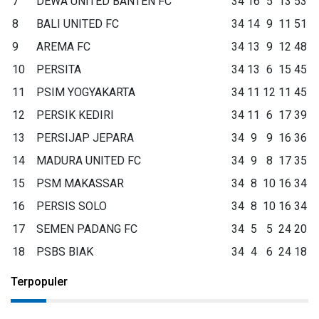
7
DEWA UNITED BANTEN FC
34
16
5
13
53
8
BALI UNITED FC
34
14
9
11
51
9
AREMA FC
34
13
9
12
48
10
PERSITA
34
13
6
15
45
11
PSIM YOGYAKARTA
34
11
12
11
45
12
PERSIK KEDIRI
34
11
6
17
39
13
PERSIJAP JEPARA
34
9
9
16
36
14
MADURA UNITED FC
34
9
8
17
35
15
PSM MAKASSAR
34
8
10
16
34
16
PERSIS SOLO
34
8
10
16
34
17
SEMEN PADANG FC
34
5
5
24
20
18
PSBS BIAK
34
4
6
24
18
Terpopuler