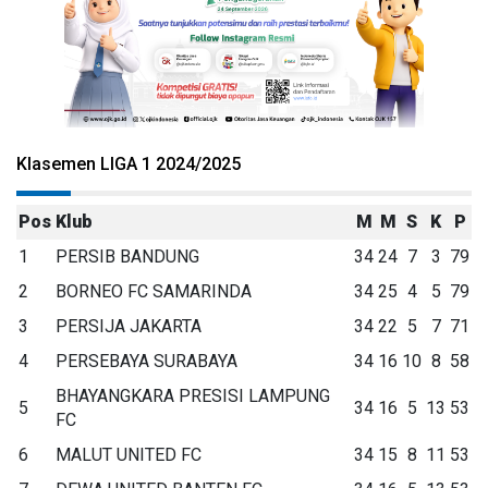
Klasemen LIGA 1 2024/2025
Pos
Klub
M
M
S
K
P
1
PERSIB BANDUNG
34
24
7
3
79
2
BORNEO FC SAMARINDA
34
25
4
5
79
3
PERSIJA JAKARTA
34
22
5
7
71
4
PERSEBAYA SURABAYA
34
16
10
8
58
BHAYANGKARA PRESISI LAMPUNG
5
34
16
5
13
53
FC
6
MALUT UNITED FC
34
15
8
11
53