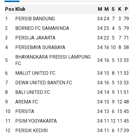
Pos
Klub
M
M
S
K
P
1
PERSIB BANDUNG
34
24
7
3
79
2
BORNEO FC SAMARINDA
34
25
4
5
79
3
PERSIJA JAKARTA
34
22
5
7
71
4
PERSEBAYA SURABAYA
34
16
10
8
58
BHAYANGKARA PRESISI LAMPUNG
5
34
16
5
13
53
FC
6
MALUT UNITED FC
34
15
8
11
53
7
DEWA UNITED BANTEN FC
34
16
5
13
53
8
BALI UNITED FC
34
14
9
11
51
9
AREMA FC
34
13
9
12
48
10
PERSITA
34
13
6
15
45
11
PSIM YOGYAKARTA
34
11
12
11
45
12
PERSIK KEDIRI
34
11
6
17
39