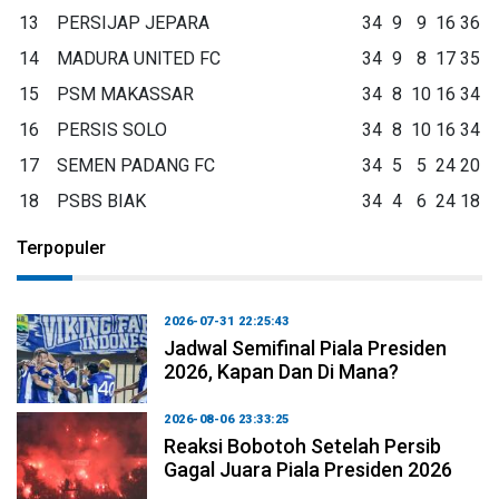
13
PERSIJAP JEPARA
34
9
9
16
36
14
MADURA UNITED FC
34
9
8
17
35
15
PSM MAKASSAR
34
8
10
16
34
16
PERSIS SOLO
34
8
10
16
34
17
SEMEN PADANG FC
34
5
5
24
20
18
PSBS BIAK
34
4
6
24
18
Terpopuler
2026-07-31 22:25:43
Jadwal Semifinal Piala Presiden
2026, Kapan Dan Di Mana?
2026-08-06 23:33:25
Reaksi Bobotoh Setelah Persib
Gagal Juara Piala Presiden 2026