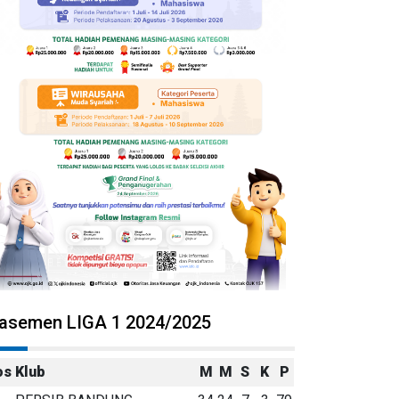
lasemen LIGA 1 2024/2025
os
Klub
M
M
S
K
P