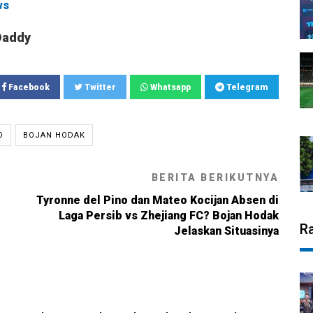
ws
Daddy
Facebook
Twitter
Whatsapp
Telegram
O
BOJAN HODAK
BERITA BERIKUTNYA
Tyronne del Pino dan Mateo Kocijan Absen di
Laga Persib vs Zhejiang FC? Bojan Hodak
R
Jelaskan Situasinya
6, 17:19