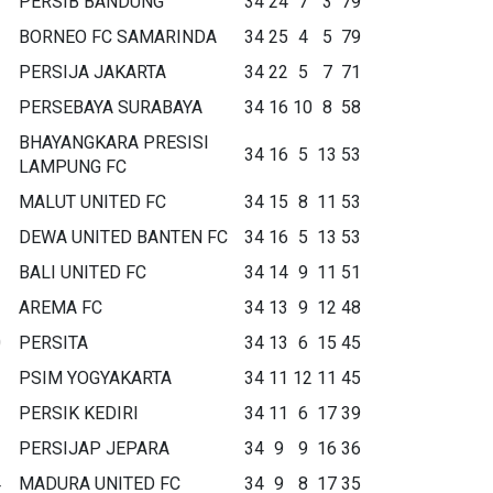
PERSIB BANDUNG
34
24
7
3
79
BORNEO FC SAMARINDA
34
25
4
5
79
PERSIJA JAKARTA
34
22
5
7
71
PERSEBAYA SURABAYA
34
16
10
8
58
BHAYANGKARA PRESISI
34
16
5
13
53
LAMPUNG FC
MALUT UNITED FC
34
15
8
11
53
DEWA UNITED BANTEN FC
34
16
5
13
53
BALI UNITED FC
34
14
9
11
51
AREMA FC
34
13
9
12
48
0
PERSITA
34
13
6
15
45
1
PSIM YOGYAKARTA
34
11
12
11
45
2
PERSIK KEDIRI
34
11
6
17
39
3
PERSIJAP JEPARA
34
9
9
16
36
4
MADURA UNITED FC
34
9
8
17
35