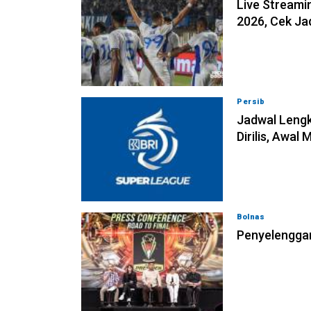
Live Streamin
2026, Cek J
Persib
06-08-202
Jadwal Lengk
Dirilis, Awal
Bolnas
05-08-202
Penyelenggar