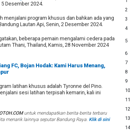
1
, 5 Desember 2024.
2
ih menjalani program khusus dan bahkan ada yang
3
 Bandung Lautan Api, Senin, 2 Desember 2024.
4
atakan, beberapa pemain mengalami cedera pada
5
hutam Thani, Thailand, Kamis, 28 November 2024
6
7
jiang FC, Bojan Hodak: Kami Harus Menang,
mpur
8
9
ram latihan khusus adalah Tyronne del Pino.
1
lani sesi latihan terpisah kemarin, kali ini
1
1
BOTOH.COM
untuk mendapatkan berita-berita terbaru
1
rita menarik lainnya seputar Bandung Raya.
Klik di sini
1