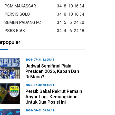
5
PSM MAKASSAR
34
8
10
16
34
6
PERSIS SOLO
34
8
10
16
34
7
SEMEN PADANG FC
34
5
5
24
20
8
PSBS BIAK
34
4
6
24
18
erpopuler
2026-07-31 22:25:43
Jadwal Semifinal Piala
Presiden 2026, Kapan Dan
Di Mana?
2026-07-30 20:46:54
Persib Bakal Rekrut Pemain
Anyar Lagi, Kemungkinan
Untuk Dua Posisi Ini
2026-08-01 09:24:49