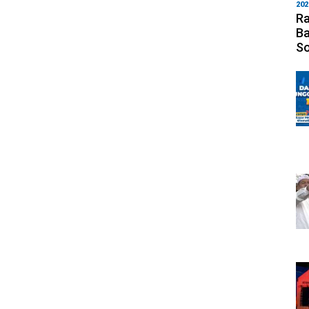
202
Ra
Ba
S