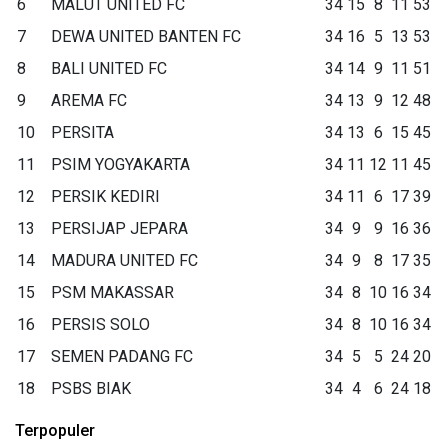
6
MALUT UNITED FC
34
15
8
11
53
7
DEWA UNITED BANTEN FC
34
16
5
13
53
8
BALI UNITED FC
34
14
9
11
51
9
AREMA FC
34
13
9
12
48
10
PERSITA
34
13
6
15
45
11
PSIM YOGYAKARTA
34
11
12
11
45
12
PERSIK KEDIRI
34
11
6
17
39
13
PERSIJAP JEPARA
34
9
9
16
36
14
MADURA UNITED FC
34
9
8
17
35
15
PSM MAKASSAR
34
8
10
16
34
16
PERSIS SOLO
34
8
10
16
34
17
SEMEN PADANG FC
34
5
5
24
20
18
PSBS BIAK
34
4
6
24
18
Terpopuler