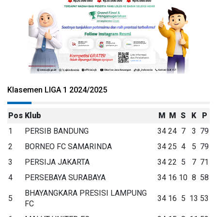
Klasemen LIGA 1 2024/2025
Pos
Klub
M
M
S
K
P
1
PERSIB BANDUNG
34
24
7
3
79
2
BORNEO FC SAMARINDA
34
25
4
5
79
3
PERSIJA JAKARTA
34
22
5
7
71
4
PERSEBAYA SURABAYA
34
16
10
8
58
BHAYANGKARA PRESISI LAMPUNG
5
34
16
5
13
53
FC