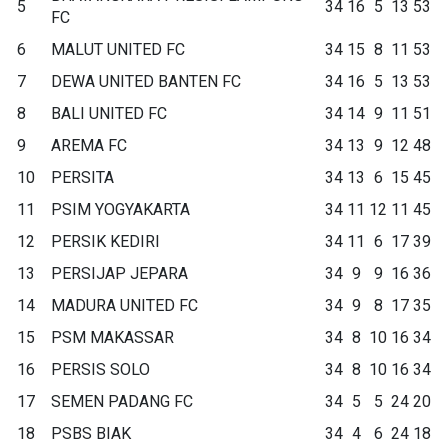
5
34
16
5
13
53
FC
6
MALUT UNITED FC
34
15
8
11
53
7
DEWA UNITED BANTEN FC
34
16
5
13
53
8
BALI UNITED FC
34
14
9
11
51
9
AREMA FC
34
13
9
12
48
10
PERSITA
34
13
6
15
45
11
PSIM YOGYAKARTA
34
11
12
11
45
12
PERSIK KEDIRI
34
11
6
17
39
13
PERSIJAP JEPARA
34
9
9
16
36
14
MADURA UNITED FC
34
9
8
17
35
15
PSM MAKASSAR
34
8
10
16
34
16
PERSIS SOLO
34
8
10
16
34
17
SEMEN PADANG FC
34
5
5
24
20
18
PSBS BIAK
34
4
6
24
18