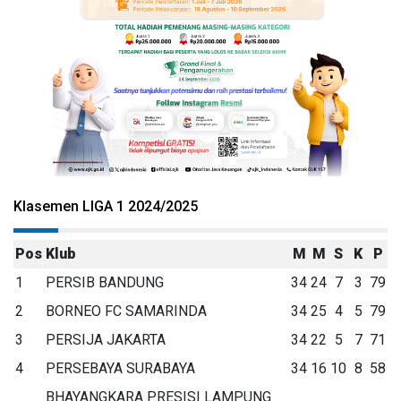
Klasemen LIGA 1 2024/2025
Pos
Klub
M
M
S
K
P
1
PERSIB BANDUNG
34
24
7
3
79
2
BORNEO FC SAMARINDA
34
25
4
5
79
3
PERSIJA JAKARTA
34
22
5
7
71
4
PERSEBAYA SURABAYA
34
16
10
8
58
BHAYANGKARA PRESISI LAMPUNG