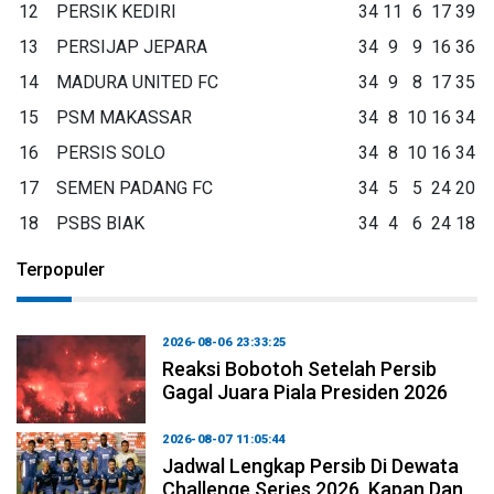
12
PERSIK KEDIRI
34
11
6
17
39
13
PERSIJAP JEPARA
34
9
9
16
36
14
MADURA UNITED FC
34
9
8
17
35
15
PSM MAKASSAR
34
8
10
16
34
16
PERSIS SOLO
34
8
10
16
34
17
SEMEN PADANG FC
34
5
5
24
20
18
PSBS BIAK
34
4
6
24
18
Terpopuler
2026-08-06 23:33:25
Reaksi Bobotoh Setelah Persib
Gagal Juara Piala Presiden 2026
2026-08-07 11:05:44
Jadwal Lengkap Persib Di Dewata
Challenge Series 2026, Kapan Dan