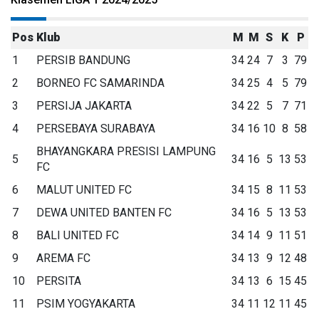
Pos
Klub
M
M
S
K
P
1
PERSIB BANDUNG
34
24
7
3
79
2
BORNEO FC SAMARINDA
34
25
4
5
79
3
PERSIJA JAKARTA
34
22
5
7
71
4
PERSEBAYA SURABAYA
34
16
10
8
58
BHAYANGKARA PRESISI LAMPUNG
5
34
16
5
13
53
FC
6
MALUT UNITED FC
34
15
8
11
53
7
DEWA UNITED BANTEN FC
34
16
5
13
53
8
BALI UNITED FC
34
14
9
11
51
9
AREMA FC
34
13
9
12
48
10
PERSITA
34
13
6
15
45
11
PSIM YOGYAKARTA
34
11
12
11
45