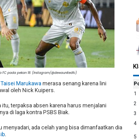
K
a FC pada pekan 18. (Instagram/@dewaunitedfc)
,
Taisei Marukawa
merasa senang karena lini
P
awal oleh Nick Kuipers.
1
2
itu, terpaksa absen karena harus menjalani
nya di laga kontra PSBS Biak.
3
4
u menyadari, ada celah yang bisa dimanfaatkan dia
ib
.
5