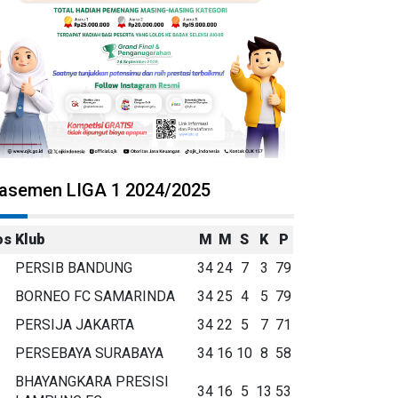
lasemen LIGA 1 2024/2025
os
Klub
M
M
S
K
P
PERSIB BANDUNG
34
24
7
3
79
BORNEO FC SAMARINDA
34
25
4
5
79
PERSIJA JAKARTA
34
22
5
7
71
PERSEBAYA SURABAYA
34
16
10
8
58
BHAYANGKARA PRESISI
34
16
5
13
53