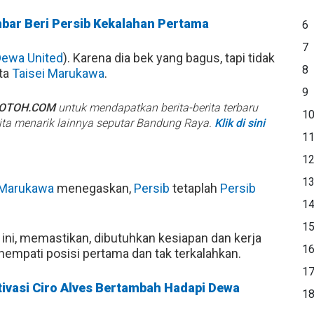
mbar Beri Persib Kekalahan Pertama
6
7
ewa United
). Karena dia bek yang bagus, tapi tidak
8
ata
Taisei Marukawa
.
9
BOTOH.COM
untuk mendapatkan berita-berita terbaru
1
rita menarik lainnya seputar Bandung Raya.
Klik di sini
1
1
1
 Marukawa
menegaskan,
Persib
tetaplah
Persib
1
1
ini, memastikan, dibutuhkan kesiapan dan kerja
1
empati posisi pertama dan tak terkalahkan.
1
tivasi Ciro Alves Bertambah Hadapi Dewa
1