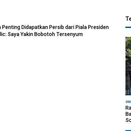
T
6, 10:28
 Penting Didapatkan Persib dari Piala Presiden
olic: Saya Yakin Bobotoh Tersenyum
202
Ra
Ba
S