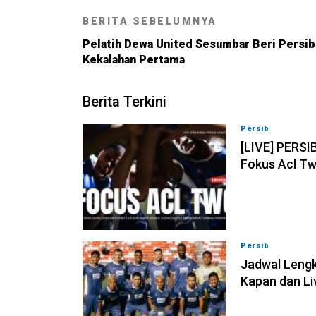
BERITA SEBELUMNYA
Pelatih Dewa United Sesumbar Beri Persib
Kekalahan Pertama
Berita Terkini
Persib
07-08-202
[LIVE] PERSI
Fokus Acl Tw
Persib
07-08-202
Jadwal Lengk
Kapan dan Li