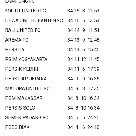
LAMPUNG FC
MALUT UNITED FC
34
15
8
11
53
DEWA UNITED BANTEN FC
34
16
5
13
53
BALI UNITED FC
34
14
9
11
51
AREMA FC
34
13
9
12
48
0
PERSITA
34
13
6
15
45
1
PSIM YOGYAKARTA
34
11
12
11
45
2
PERSIK KEDIRI
34
11
6
17
39
3
PERSIJAP JEPARA
34
9
9
16
36
4
MADURA UNITED FC
34
9
8
17
35
5
PSM MAKASSAR
34
8
10
16
34
6
PERSIS SOLO
34
8
10
16
34
7
SEMEN PADANG FC
34
5
5
24
20
8
PSBS BIAK
34
4
6
24
18