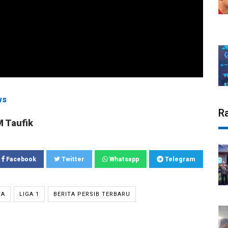
ws
R
M Taufik
Facebook
Twitter
Whatsapp
Telegram
WA
LIGA 1
BERITA PERSIB TERBARU