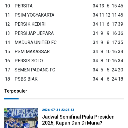
10
PERSITA
34
13
6
15
45
11
PSIM YOGYAKARTA
34
11
12
11
45
12
PERSIK KEDIRI
34
11
6
17
39
13
PERSIJAP JEPARA
34
9
9
16
36
14
MADURA UNITED FC
34
9
8
17
35
15
PSM MAKASSAR
34
8
10
16
34
16
PERSIS SOLO
34
8
10
16
34
17
SEMEN PADANG FC
34
5
5
24
20
18
PSBS BIAK
34
4
6
24
18
Terpopuler
2026-07-31 22:25:43
Jadwal Semifinal Piala Presiden
2026, Kapan Dan Di Mana?