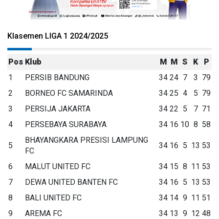
Klasemen LIGA 1 2024/2025
Pos
Klub
M
M
S
K
P
1
PERSIB BANDUNG
34
24
7
3
79
2
BORNEO FC SAMARINDA
34
25
4
5
79
3
PERSIJA JAKARTA
34
22
5
7
71
4
PERSEBAYA SURABAYA
34
16
10
8
58
BHAYANGKARA PRESISI LAMPUNG
5
34
16
5
13
53
FC
6
MALUT UNITED FC
34
15
8
11
53
7
DEWA UNITED BANTEN FC
34
16
5
13
53
8
BALI UNITED FC
34
14
9
11
51
9
AREMA FC
34
13
9
12
48