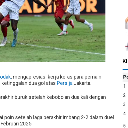
K
Hodak
, mengapresiasi kerja keras para pemain
P
 ketinggalan dua gol atas
Persija
Jakarta.
1
2
khir buruk setelah kebobolan dua kali dengan
3
4
i poin setelah laga berakhir imbang 2-2 dalam duel
 Februari 2025.
5