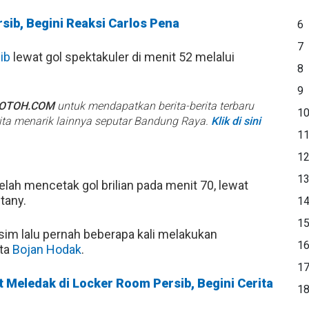
sib, Begini Reaksi Carlos Pena
6
7
ib
lewat gol spektakuler di menit 52 melalui
8
9
BOTOH.COM
untuk mendapatkan berita-berita terbaru
1
rita menarik lainnya seputar Bandung Raya.
Klik di sini
1
1
1
lah mencetak gol brilian pada menit 70, lewat
tany.
1
1
usim lalu pernah beberapa kali melakukan
1
ata
Bojan Hodak
.
1
 Meledak di Locker Room Persib, Begini Cerita
1