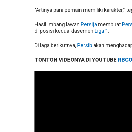
"Artinya para pemain memiliki karakter," te
Hasil imbang lawan
Persija
membuat
Pers
di posisi kedua klasemen
Liga 1
.
Di laga berikutnya,
Persib
akan menghadapi
TONTON VIDEONYA DI YOUTUBE
RBCO