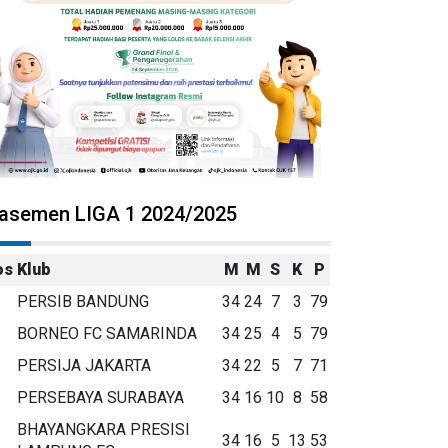
lasemen LIGA 1 2024/2025
os
Klub
M
M
S
K
P
PERSIB BANDUNG
34
24
7
3
79
BORNEO FC SAMARINDA
34
25
4
5
79
PERSIJA JAKARTA
34
22
5
7
71
PERSEBAYA SURABAYA
34
16
10
8
58
BHAYANGKARA PRESISI
34
16
5
13
53