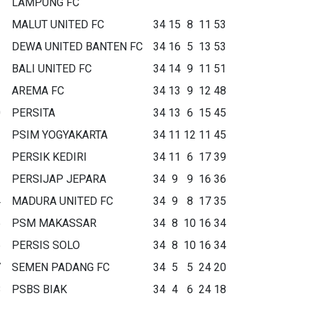
LAMPUNG FC
MALUT UNITED FC
34
15
8
11
53
DEWA UNITED BANTEN FC
34
16
5
13
53
BALI UNITED FC
34
14
9
11
51
AREMA FC
34
13
9
12
48
0
PERSITA
34
13
6
15
45
1
PSIM YOGYAKARTA
34
11
12
11
45
2
PERSIK KEDIRI
34
11
6
17
39
3
PERSIJAP JEPARA
34
9
9
16
36
4
MADURA UNITED FC
34
9
8
17
35
5
PSM MAKASSAR
34
8
10
16
34
6
PERSIS SOLO
34
8
10
16
34
7
SEMEN PADANG FC
34
5
5
24
20
8
PSBS BIAK
34
4
6
24
18