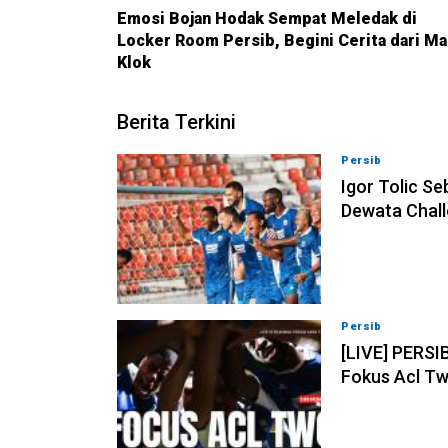
Emosi Bojan Hodak Sempat Meledak di
Locker Room Persib, Begini Cerita dari Ma
Klok
Berita Terkini
Persib
08-08-202
Igor Tolic Se
Dewata Chall
Persib
07-08-202
[LIVE] PERSI
Fokus Acl Tw