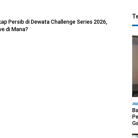
6, 11:05
T
ap Persib di Dewata Challenge Series 2026,
ve di Mana?
202
Ba
Pe
Ga