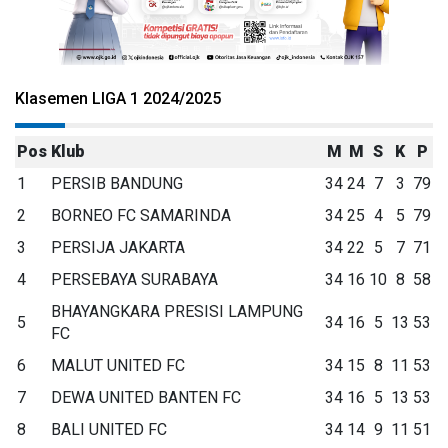
Klasemen LIGA 1 2024/2025
Pos
Klub
M
M
S
K
P
1
PERSIB BANDUNG
34
24
7
3
79
2
BORNEO FC SAMARINDA
34
25
4
5
79
3
PERSIJA JAKARTA
34
22
5
7
71
4
PERSEBAYA SURABAYA
34
16
10
8
58
BHAYANGKARA PRESISI LAMPUNG
5
34
16
5
13
53
FC
6
MALUT UNITED FC
34
15
8
11
53
7
DEWA UNITED BANTEN FC
34
16
5
13
53
8
BALI UNITED FC
34
14
9
11
51