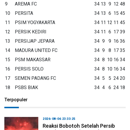
9
AREMA FC
34
13
9
12
48
10
PERSITA
34
13
6
15
45
11
PSIM YOGYAKARTA
34
11
12
11
45
12
PERSIK KEDIRI
34
11
6
17
39
13
PERSIJAP JEPARA
34
9
9
16
36
14
MADURA UNITED FC
34
9
8
17
35
15
PSM MAKASSAR
34
8
10
16
34
16
PERSIS SOLO
34
8
10
16
34
17
SEMEN PADANG FC
34
5
5
24
20
18
PSBS BIAK
34
4
6
24
18
Terpopuler
2026-08-06 23:33:25
Reaksi Bobotoh Setelah Persib