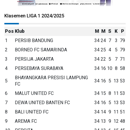
Klasemen LIGA 1 2024/2025
Pos
Klub
M
M
S
K
P
1
PERSIB BANDUNG
34
24
7
3
79
2
BORNEO FC SAMARINDA
34
25
4
5
79
3
PERSIJA JAKARTA
34
22
5
7
71
4
PERSEBAYA SURABAYA
34
16
10
8
58
BHAYANGKARA PRESISI LAMPUNG
5
34
16
5
13
53
FC
6
MALUT UNITED FC
34
15
8
11
53
7
DEWA UNITED BANTEN FC
34
16
5
13
53
8
BALI UNITED FC
34
14
9
11
51
9
AREMA FC
34
13
9
12
48