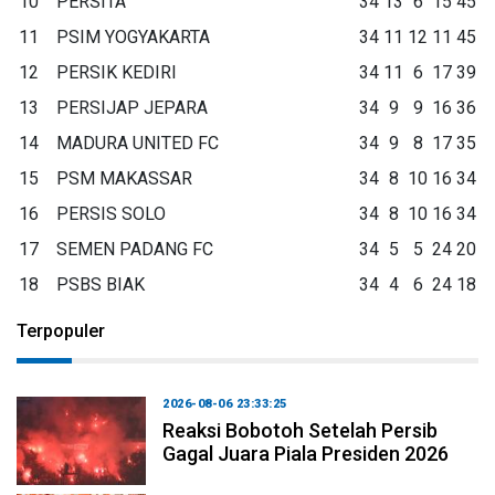
10
PERSITA
34
13
6
15
45
11
PSIM YOGYAKARTA
34
11
12
11
45
12
PERSIK KEDIRI
34
11
6
17
39
13
PERSIJAP JEPARA
34
9
9
16
36
14
MADURA UNITED FC
34
9
8
17
35
15
PSM MAKASSAR
34
8
10
16
34
16
PERSIS SOLO
34
8
10
16
34
17
SEMEN PADANG FC
34
5
5
24
20
18
PSBS BIAK
34
4
6
24
18
Terpopuler
2026-08-06 23:33:25
Reaksi Bobotoh Setelah Persib
Gagal Juara Piala Presiden 2026