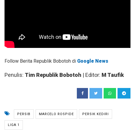
Follow Berita Republik Bobotoh di
Google News
Penulis:
Tim Republik Bobotoh
| Editor:
M Taufik
PERSIB
MARCELO ROSPIDE
PERSIK KEDIRI
LIGA 1