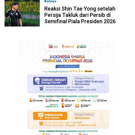
Bolnas
05-08-2026, 08:45
Reaksi Shin Tae Yong setelah
Persija Takluk dari Persib di
Semifinal Piala Presiden 2026