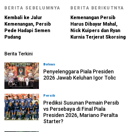
BERITA SEBELUMNYA
BERITA BERIKUTNYA
Kembali ke Jalur
Kemenangan Persib
Kemenangan, Persib
Harus Dibayar Mahal,
Pede Hadapi Semen
Nick Kuipers dan Ryan
Padang
Kurnia Terjerat Skorsing
Berita Terkini
Bolnas
05-08-2026, 22:39
Penyelenggara Piala Presiden
2026 Jawab Keluhan Igor Tolic
Persib
05-08-2026, 09:36
Prediksi Susunan Pemain Persib
vs Persebaya di Final Piala
Presiden 2026, Mariano Peralta
Starter?