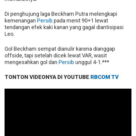
Di penghujung laga Beckham Putra melengkapi
kemenangan
Persib
pada menit 90+1 lewat
tendangan efek kaki kanan yang gagal diantisipasi
Leo.
Gol Beckham sempat dianulir karena dianggap
offside, tapi setelah dicek lewat VAR, wasit
mengesahkan gol dan
Persib
unggul 4-1.***
TONTON VIDEONYA DI YOUTUBE
RBCOM TV