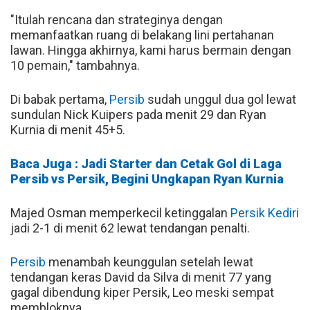
"Itulah rencana dan strateginya dengan
memanfaatkan ruang di belakang lini pertahanan
lawan. Hingga akhirnya, kami harus bermain dengan
10 pemain," tambahnya.
Di babak pertama,
Persib
sudah unggul dua gol lewat
sundulan Nick Kuipers pada menit 29 dan Ryan
Kurnia di menit 45+5.
Baca Juga : Jadi Starter dan Cetak Gol di Laga
Persib vs Persik, Begini Ungkapan Ryan Kurnia
Majed Osman memperkecil ketinggalan
Persik Kediri
jadi 2-1 di menit 62 lewat tendangan penalti.
Persib
menambah keunggulan setelah lewat
tendangan keras David da Silva di menit 77 yang
gagal dibendung kiper Persik, Leo meski sempat
membloknya.