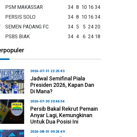
5
PSM MAKASSAR
34
8
10
16
34
6
PERSIS SOLO
34
8
10
16
34
7
SEMEN PADANG FC
34
5
5
24
20
8
PSBS BIAK
34
4
6
24
18
erpopuler
2026-07-31 22:25:43
Jadwal Semifinal Piala
Presiden 2026, Kapan Dan
Di Mana?
2026-07-30 20:46:54
Persib Bakal Rekrut Pemain
Anyar Lagi, Kemungkinan
Untuk Dua Posisi Ini
2026-08-01 09:24:49