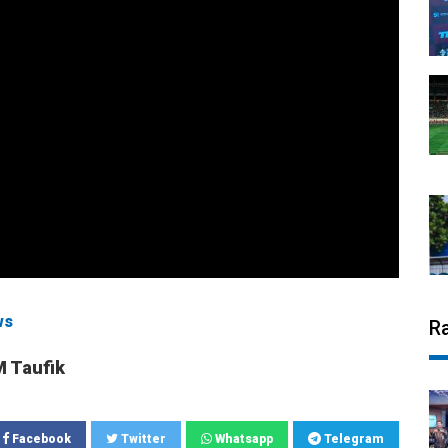
ws
R
M Taufik
Facebook
Twitter
Whatsapp
Telegram