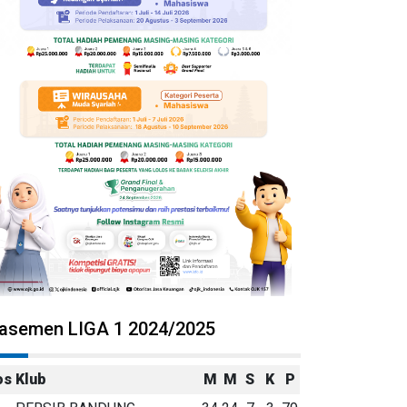
lasemen LIGA 1 2024/2025
os
Klub
M
M
S
K
P