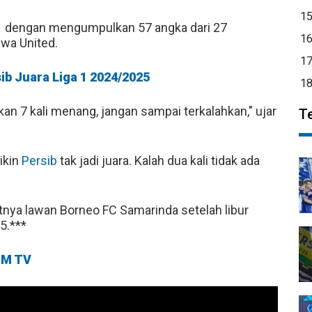
1
1
dengan mengumpulkan 57 angka dari 27
1
ewa United.
1
ib Juara Liga 1 2024/2025
1
okan 7 kali menang, jangan sampai terkalahkan," ujar
T
ikin
Persib
tak jadi juara. Kalah dua kali tidak ada
tnya lawan Borneo FC Samarinda setelah libur
5.***
M TV