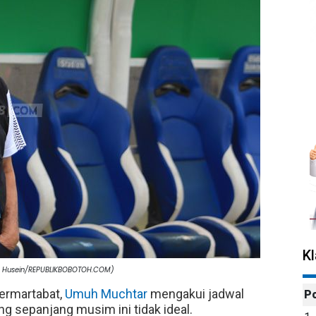
K
m Husein/REPUBLIKBOBOTOH.COM)
ermartabat,
Umuh Muchtar
mengakui jadwal
P
 sepanjang musim ini tidak ideal.