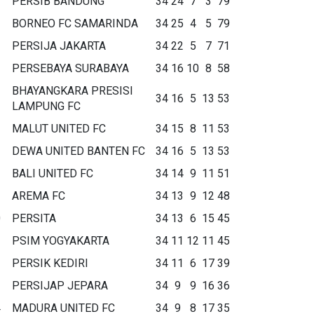
PERSIB BANDUNG
34
24
7
3
79
BORNEO FC SAMARINDA
34
25
4
5
79
PERSIJA JAKARTA
34
22
5
7
71
PERSEBAYA SURABAYA
34
16
10
8
58
BHAYANGKARA PRESISI
34
16
5
13
53
LAMPUNG FC
MALUT UNITED FC
34
15
8
11
53
DEWA UNITED BANTEN FC
34
16
5
13
53
BALI UNITED FC
34
14
9
11
51
AREMA FC
34
13
9
12
48
0
PERSITA
34
13
6
15
45
1
PSIM YOGYAKARTA
34
11
12
11
45
2
PERSIK KEDIRI
34
11
6
17
39
3
PERSIJAP JEPARA
34
9
9
16
36
4
MADURA UNITED FC
34
9
8
17
35