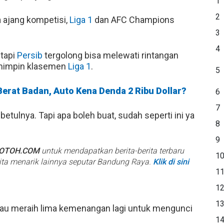
1
2
 ajang kompetisi,
Liga 1
dan AFC Champions
3
4
 tapi
Persib
tergolong bisa melewati rintangan
emimpin klasemen
Liga 1
.
5
erat Badan, Auto Kena Denda 2 Ribu Dollar?
6
7
betulnya. Tapi apa boleh buat, sudah seperti ini ya
8
9
BOTOH.COM
untuk mendapatkan berita-berita terbaru
1
rita menarik lainnya seputar Bandung Raya.
Klik di sini
1
1
1
tau meraih lima kemenangan lagi untuk mengunci
1