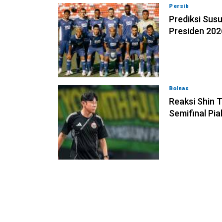
Persib
05-08-202
Prediksi Susu
Presiden 202
Bolnas
05-08-202
Reaksi Shin T
Semifinal Pia