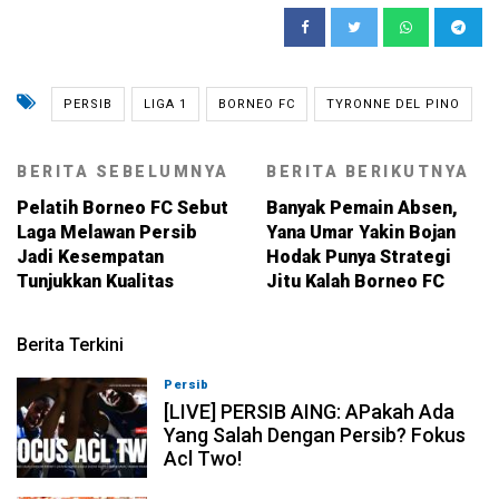
PERSIB
LIGA 1
BORNEO FC
TYRONNE DEL PINO
BERITA SEBELUMNYA
BERITA BERIKUTNYA
Pelatih Borneo FC Sebut
Banyak Pemain Absen,
Laga Melawan Persib
Yana Umar Yakin Bojan
Jadi Kesempatan
Hodak Punya Strategi
Tunjukkan Kualitas
Jitu Kalah Borneo FC
Berita Terkini
Persib
07-08-2026, 19:08
[LIVE] PERSIB AING: APakah Ada
Yang Salah Dengan Persib? Fokus
Acl Two!