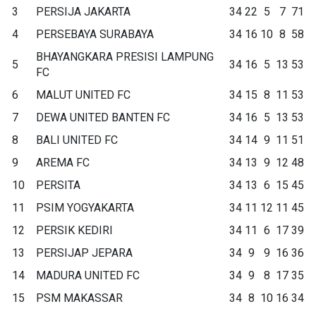
3
PERSIJA JAKARTA
34
22
5
7
71
4
PERSEBAYA SURABAYA
34
16
10
8
58
BHAYANGKARA PRESISI LAMPUNG
5
34
16
5
13
53
FC
6
MALUT UNITED FC
34
15
8
11
53
7
DEWA UNITED BANTEN FC
34
16
5
13
53
8
BALI UNITED FC
34
14
9
11
51
9
AREMA FC
34
13
9
12
48
10
PERSITA
34
13
6
15
45
11
PSIM YOGYAKARTA
34
11
12
11
45
12
PERSIK KEDIRI
34
11
6
17
39
13
PERSIJAP JEPARA
34
9
9
16
36
14
MADURA UNITED FC
34
9
8
17
35
15
PSM MAKASSAR
34
8
10
16
34