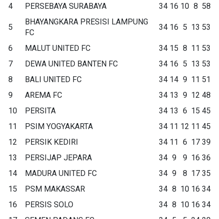
4
PERSEBAYA SURABAYA
34
16
10
8
58
BHAYANGKARA PRESISI LAMPUNG
5
34
16
5
13
53
FC
6
MALUT UNITED FC
34
15
8
11
53
7
DEWA UNITED BANTEN FC
34
16
5
13
53
8
BALI UNITED FC
34
14
9
11
51
9
AREMA FC
34
13
9
12
48
10
PERSITA
34
13
6
15
45
11
PSIM YOGYAKARTA
34
11
12
11
45
12
PERSIK KEDIRI
34
11
6
17
39
13
PERSIJAP JEPARA
34
9
9
16
36
14
MADURA UNITED FC
34
9
8
17
35
15
PSM MAKASSAR
34
8
10
16
34
16
PERSIS SOLO
34
8
10
16
34