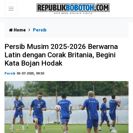
Home
Persib
Persib Musim 2025-2026 Berwarna
Latin dengan Corak Britania, Begini
Kata Bojan Hodak
Persib
03-07-2025, 09:30