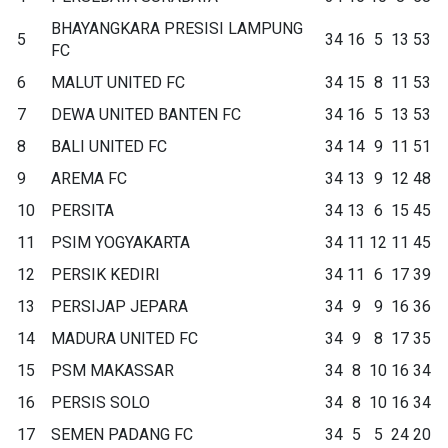
BHAYANGKARA PRESISI LAMPUNG
5
34
16
5
13
53
FC
6
MALUT UNITED FC
34
15
8
11
53
7
DEWA UNITED BANTEN FC
34
16
5
13
53
8
BALI UNITED FC
34
14
9
11
51
9
AREMA FC
34
13
9
12
48
10
PERSITA
34
13
6
15
45
11
PSIM YOGYAKARTA
34
11
12
11
45
12
PERSIK KEDIRI
34
11
6
17
39
13
PERSIJAP JEPARA
34
9
9
16
36
14
MADURA UNITED FC
34
9
8
17
35
15
PSM MAKASSAR
34
8
10
16
34
16
PERSIS SOLO
34
8
10
16
34
17
SEMEN PADANG FC
34
5
5
24
20