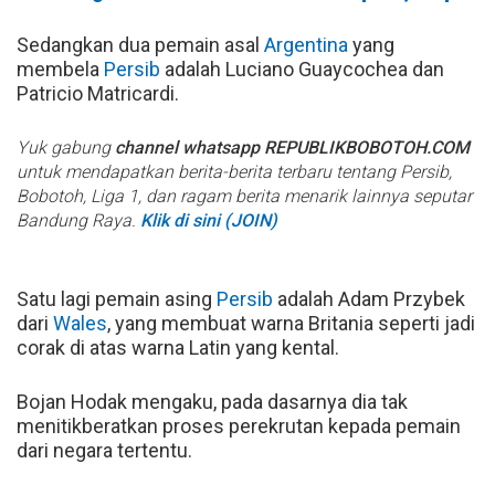
Sedangkan dua pemain asal
Argentina
yang
membela
Persib
adalah Luciano Guaycochea dan
Patricio Matricardi.
Yuk gabung
channel whatsapp REPUBLIKBOBOTOH.COM
untuk mendapatkan berita-berita terbaru tentang Persib,
Bobotoh, Liga 1, dan ragam berita menarik lainnya seputar
Bandung Raya.
Klik di sini (JOIN)
Satu lagi pemain asing
Persib
adalah Adam Przybek
dari
Wales
, yang membuat warna Britania seperti jadi
corak di atas warna Latin yang kental.
Bojan Hodak mengaku, pada dasarnya dia tak
menitikberatkan proses perekrutan kepada pemain
dari negara tertentu.