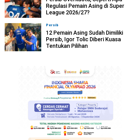
Regulasi Pemain Asing di Super
League 2026/27?
Persib
08-08-2026, 19:36
12 Pemain Asing Sudah Dimiliki
Persib, Igor Tolic Diberi Kuasa
Tentukan Pilihan