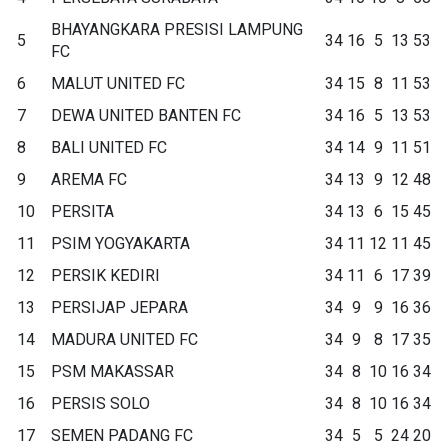
BHAYANGKARA PRESISI LAMPUNG
5
34
16
5
13
53
FC
6
MALUT UNITED FC
34
15
8
11
53
7
DEWA UNITED BANTEN FC
34
16
5
13
53
8
BALI UNITED FC
34
14
9
11
51
9
AREMA FC
34
13
9
12
48
10
PERSITA
34
13
6
15
45
11
PSIM YOGYAKARTA
34
11
12
11
45
12
PERSIK KEDIRI
34
11
6
17
39
13
PERSIJAP JEPARA
34
9
9
16
36
14
MADURA UNITED FC
34
9
8
17
35
15
PSM MAKASSAR
34
8
10
16
34
16
PERSIS SOLO
34
8
10
16
34
17
SEMEN PADANG FC
34
5
5
24
20