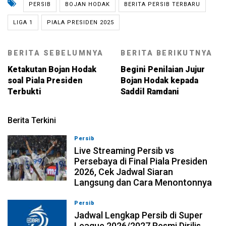
PERSIB
BOJAN HODAK
BERITA PERSIB TERBARU
LIGA 1
PIALA PRESIDEN 2025
BERITA SEBELUMNYA
BERITA BERIKUTNYA
Ketakutan Bojan Hodak
Begini Penilaian Jujur
soal Piala Presiden
Bojan Hodak kepada
Terbukti
Saddil Ramdani
Berita Terkini
Persib
06-08-2026, 17:19
Live Streaming Persib vs
Persebaya di Final Piala Presiden
2026, Cek Jadwal Siaran
Langsung dan Cara Menontonnya
Persib
06-08-2026, 17:14
Jadwal Lengkap Persib di Super
League 2026/2027 Resmi Dirilis,