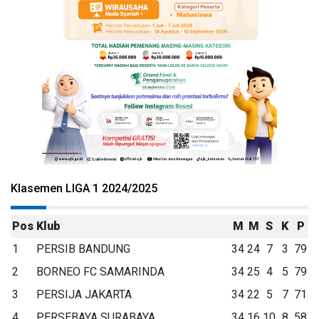
Klasemen LIGA 1 2024/2025
Pos
Klub
M
M
S
K
P
1
PERSIB BANDUNG
34
24
7
3
79
2
BORNEO FC SAMARINDA
34
25
4
5
79
3
PERSIJA JAKARTA
34
22
5
7
71
4
PERSEBAYA SURABAYA
34
16
10
8
58