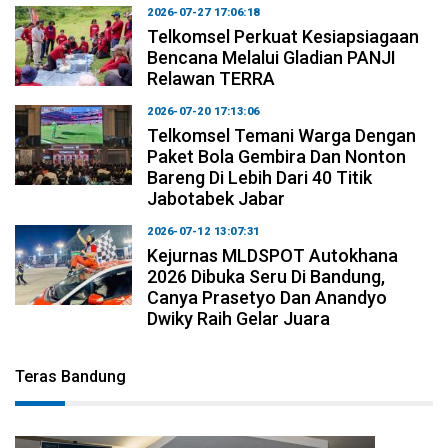
2026-07-27 17:06:18
Telkomsel Perkuat Kesiapsiagaan
Bencana Melalui Gladian PANJI
Relawan TERRA
2026-07-20 17:13:06
Telkomsel Temani Warga Dengan
Paket Bola Gembira Dan Nonton
Bareng Di Lebih Dari 40 Titik
Jabotabek Jabar
2026-07-12 13:07:31
Kejurnas MLDSPOT Autokhana
2026 Dibuka Seru Di Bandung,
Canya Prasetyo Dan Anandyo
Dwiky Raih Gelar Juara
Teras Bandung