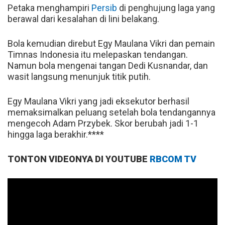
Petaka menghampiri
Persib
di penghujung laga yang
berawal dari kesalahan di lini belakang.
Bola kemudian direbut Egy Maulana Vikri dan pemain
Timnas Indonesia itu melepaskan tendangan.
Namun bola mengenai tangan Dedi Kusnandar, dan
wasit langsung menunjuk titik putih.
Egy Maulana Vikri yang jadi eksekutor berhasil
memaksimalkan peluang setelah bola tendangannya
mengecoh Adam Przybek. Skor berubah jadi 1-1
hingga laga berakhir.****
TONTON VIDEONYA DI YOUTUBE
RBCOM TV