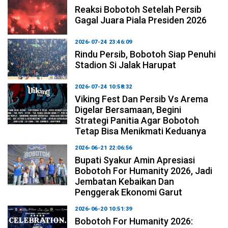
Reaksi Bobotoh Setelah Persib
Gagal Juara Piala Presiden 2026
2026-07-24 23:46:09
Rindu Persib, Bobotoh Siap Penuhi
Stadion Si Jalak Harupat
2026-07-24 10:58:32
Viking Fest Dan Persib Vs Arema
Digelar Bersamaan, Begini
Strategi Panitia Agar Bobotoh
Tetap Bisa Menikmati Keduanya
2026-06-21 22:06:56
Bupati Syakur Amin Apresiasi
Bobotoh For Humanity 2026, Jadi
Jembatan Kebaikan Dan
Penggerak Ekonomi Garut
2026-06-20 10:51:39
Bobotoh For Humanity 2026: