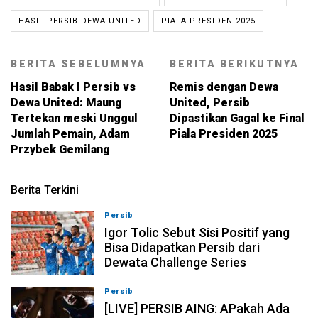
HASIL PERSIB DEWA UNITED
PIALA PRESIDEN 2025
BERITA SEBELUMNYA
BERITA BERIKUTNYA
Hasil Babak I Persib vs
Remis dengan Dewa
Dewa United: Maung
United, Persib
Tertekan meski Unggul
Dipastikan Gagal ke Final
Jumlah Pemain, Adam
Piala Presiden 2025
Przybek Gemilang
Berita Terkini
Persib
08-08-2026, 11:28
Igor Tolic Sebut Sisi Positif yang
Bisa Didapatkan Persib dari
Dewata Challenge Series
Persib
07-08-2026, 19:08
[LIVE] PERSIB AING: APakah Ada