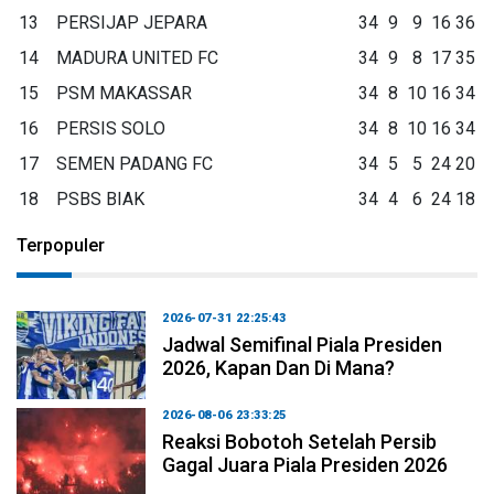
13
PERSIJAP JEPARA
34
9
9
16
36
14
MADURA UNITED FC
34
9
8
17
35
15
PSM MAKASSAR
34
8
10
16
34
16
PERSIS SOLO
34
8
10
16
34
17
SEMEN PADANG FC
34
5
5
24
20
18
PSBS BIAK
34
4
6
24
18
Terpopuler
2026-07-31 22:25:43
Jadwal Semifinal Piala Presiden
2026, Kapan Dan Di Mana?
2026-08-06 23:33:25
Reaksi Bobotoh Setelah Persib
Gagal Juara Piala Presiden 2026