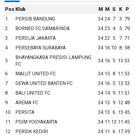
Pos
Klub
M
M
S
K
P
1
PERSIB BANDUNG
34
24
7
3
79
2
BORNEO FC SAMARINDA
34
25
4
5
79
3
PERSIJA JAKARTA
34
22
5
7
71
4
PERSEBAYA SURABAYA
34
16
10
8
58
BHAYANGKARA PRESISI LAMPUNG
5
34
16
5
13
53
FC
6
MALUT UNITED FC
34
15
8
11
53
7
DEWA UNITED BANTEN FC
34
16
5
13
53
8
BALI UNITED FC
34
14
9
11
51
9
AREMA FC
34
13
9
12
48
10
PERSITA
34
13
6
15
45
11
PSIM YOGYAKARTA
34
11
12
11
45
12
PERSIK KEDIRI
34
11
6
17
39