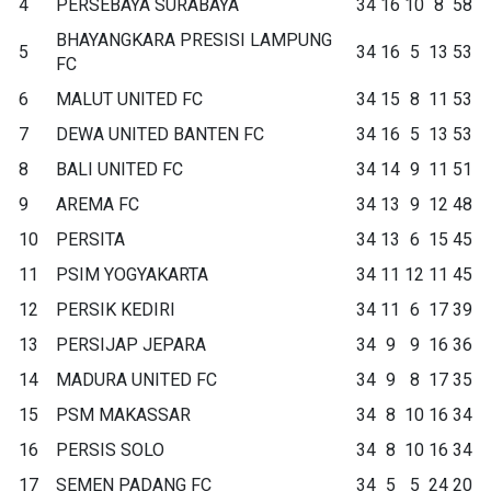
4
PERSEBAYA SURABAYA
34
16
10
8
58
BHAYANGKARA PRESISI LAMPUNG
5
34
16
5
13
53
FC
6
MALUT UNITED FC
34
15
8
11
53
7
DEWA UNITED BANTEN FC
34
16
5
13
53
8
BALI UNITED FC
34
14
9
11
51
9
AREMA FC
34
13
9
12
48
10
PERSITA
34
13
6
15
45
11
PSIM YOGYAKARTA
34
11
12
11
45
12
PERSIK KEDIRI
34
11
6
17
39
13
PERSIJAP JEPARA
34
9
9
16
36
14
MADURA UNITED FC
34
9
8
17
35
15
PSM MAKASSAR
34
8
10
16
34
16
PERSIS SOLO
34
8
10
16
34
17
SEMEN PADANG FC
34
5
5
24
20