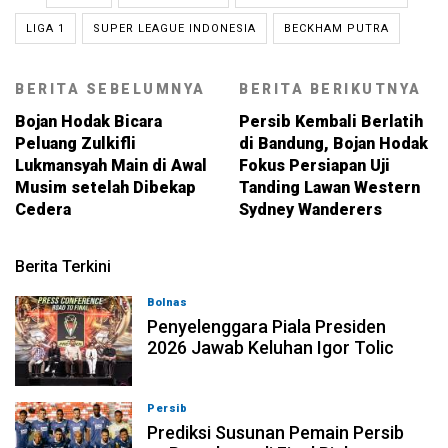
LIGA 1
SUPER LEAGUE INDONESIA
BECKHAM PUTRA
BERITA SEBELUMNYA
BERITA BERIKUTNYA
Bojan Hodak Bicara
Persib Kembali Berlatih
Peluang Zulkifli
di Bandung, Bojan Hodak
Lukmansyah Main di Awal
Fokus Persiapan Uji
Musim setelah Dibekap
Tanding Lawan Western
Cedera
Sydney Wanderers
Berita Terkini
Bolnas
05-08-2026, 22:39
Penyelenggara Piala Presiden
2026 Jawab Keluhan Igor Tolic
Persib
05-08-2026, 09:36
Prediksi Susunan Pemain Persib