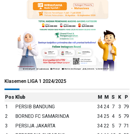
Klasemen LIGA 1 2024/2025
Pos
Klub
M
M
S
K
P
1
PERSIB BANDUNG
34
24
7
3
79
2
BORNEO FC SAMARINDA
34
25
4
5
79
3
PERSIJA JAKARTA
34
22
5
7
71