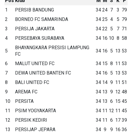
Pos
Klub
M
M
S
K
P
1
PERSIB BANDUNG
34
24
7
3
79
2
BORNEO FC SAMARINDA
34
25
4
5
79
3
PERSIJA JAKARTA
34
22
5
7
71
4
PERSEBAYA SURABAYA
34
16
10
8
58
BHAYANGKARA PRESISI LAMPUNG
5
34
16
5
13
53
FC
6
MALUT UNITED FC
34
15
8
11
53
7
DEWA UNITED BANTEN FC
34
16
5
13
53
8
BALI UNITED FC
34
14
9
11
51
9
AREMA FC
34
13
9
12
48
10
PERSITA
34
13
6
15
45
11
PSIM YOGYAKARTA
34
11
12
11
45
12
PERSIK KEDIRI
34
11
6
17
39
13
PERSIJAP JEPARA
34
9
9
16
36