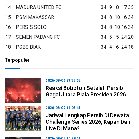
14
MADURA UNITED FC
34
9
8
17
35
15
PSM MAKASSAR
34
8
10
16
34
16
PERSIS SOLO
34
8
10
16
34
17
SEMEN PADANG FC
34
5
5
24
20
18
PSBS BIAK
34
4
6
24
18
Terpopuler
2026-08-06 23:33:25
Reaksi Bobotoh Setelah Persib
Gagal Juara Piala Presiden 2026
2026-08-07 11:05:44
Jadwal Lengkap Persib Di Dewata
Challenge Series 2026, Kapan Dan
Live Di Mana?
2026-08-07 10:28:21