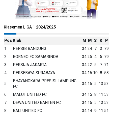
Klasemen LIGA 1 2024/2025
Pos
Klub
M
M
S
K
P
1
PERSIB BANDUNG
34
24
7
3
79
2
BORNEO FC SAMARINDA
34
25
4
5
79
3
PERSIJA JAKARTA
34
22
5
7
71
4
PERSEBAYA SURABAYA
34
16
10
8
58
BHAYANGKARA PRESISI LAMPUNG
5
34
16
5
13
53
FC
6
MALUT UNITED FC
34
15
8
11
53
7
DEWA UNITED BANTEN FC
34
16
5
13
53
8
BALI UNITED FC
34
14
9
11
51