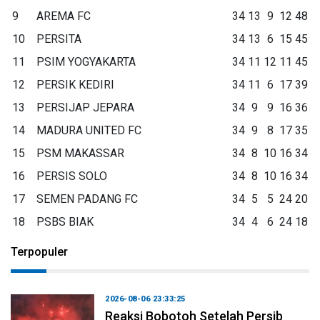
9
AREMA FC
34
13
9
12
48
10
PERSITA
34
13
6
15
45
11
PSIM YOGYAKARTA
34
11
12
11
45
12
PERSIK KEDIRI
34
11
6
17
39
13
PERSIJAP JEPARA
34
9
9
16
36
14
MADURA UNITED FC
34
9
8
17
35
15
PSM MAKASSAR
34
8
10
16
34
16
PERSIS SOLO
34
8
10
16
34
17
SEMEN PADANG FC
34
5
5
24
20
18
PSBS BIAK
34
4
6
24
18
Terpopuler
2026-08-06 23:33:25
Reaksi Bobotoh Setelah Persib