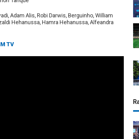
Ramon Tanque
yadi, Adam Alis, Robi Darwis, Berguinho, William
Rezaldi Hehanussa, Hamra Hehanussa, Alfeandra
M TV
R