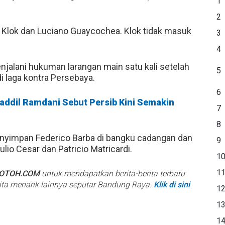
1
2
 Klok dan Luciano Guaycochea. Klok tidak masuk
3
4
jalani hukuman larangan main satu kali setelah
5
 laga kontra Persebaya.
6
addil Ramdani Sebut Persib Kini Semakin
7
8
nyimpan Federico Barba di bangku cadangan dan
9
io Cesar dan Patricio Matricardi.
1
1
BOTOH.COM
untuk mendapatkan berita-berita terbaru
rita menarik lainnya seputar Bandung Raya.
Klik di sini
1
1
1