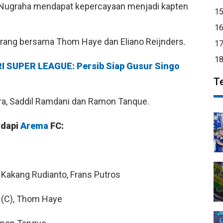
Nugraha mendapat kepercayaan menjadi kapten
1
1
rang bersama Thom Haye dan Eliano Reijnders.
1
1
BRI SUPER LEAGUE: Persib Siap Gusur Singo
T
eira, Saddil Ramdani dan Ramon Tanque.
adapi
Arema
FC:
r, Kakang Rudianto, Frans Putros
 (C), Thom Haye