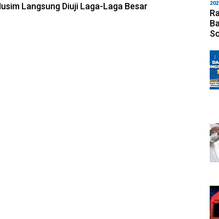
202
 Musim Langsung Diuji Laga-Laga Besar
Ra
Ba
S