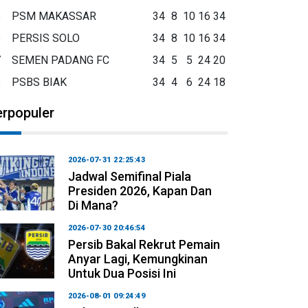
5
PSM MAKASSAR
34
8
10
16
34
6
PERSIS SOLO
34
8
10
16
34
7
SEMEN PADANG FC
34
5
5
24
20
8
PSBS BIAK
34
4
6
24
18
erpopuler
2026-07-31 22:25:43
Jadwal Semifinal Piala
Presiden 2026, Kapan Dan
Di Mana?
2026-07-30 20:46:54
Persib Bakal Rekrut Pemain
Anyar Lagi, Kemungkinan
Untuk Dua Posisi Ini
2026-08-01 09:24:49