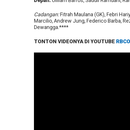
Depan:
Uilliam Barros, Saddil Ramdani, 
Cadangan:
Fitrah Maulana (GK), Febri Hari
Marcilio, Andrew Jung, Federico Barba, 
Dewangga.****
TONTON VIDEONYA DI YOUTUBE
RBCO