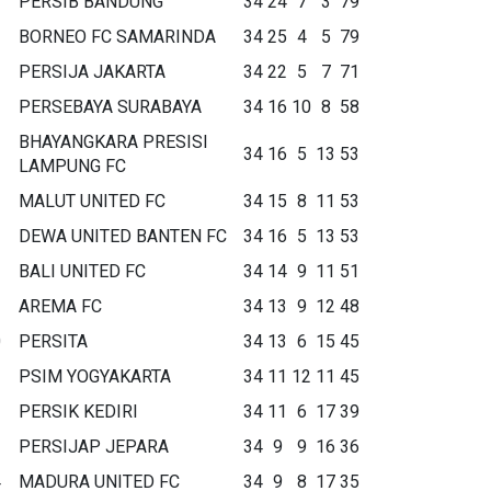
PERSIB BANDUNG
34
24
7
3
79
BORNEO FC SAMARINDA
34
25
4
5
79
PERSIJA JAKARTA
34
22
5
7
71
PERSEBAYA SURABAYA
34
16
10
8
58
BHAYANGKARA PRESISI
34
16
5
13
53
LAMPUNG FC
MALUT UNITED FC
34
15
8
11
53
DEWA UNITED BANTEN FC
34
16
5
13
53
BALI UNITED FC
34
14
9
11
51
AREMA FC
34
13
9
12
48
0
PERSITA
34
13
6
15
45
1
PSIM YOGYAKARTA
34
11
12
11
45
2
PERSIK KEDIRI
34
11
6
17
39
3
PERSIJAP JEPARA
34
9
9
16
36
4
MADURA UNITED FC
34
9
8
17
35