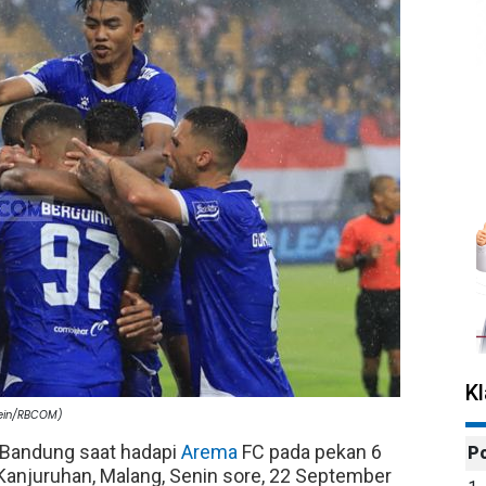
K
sein/RBCOM)
Bandung saat hadapi
Arema
FC pada pekan 6
P
anjuruhan, Malang, Senin sore, 22 September