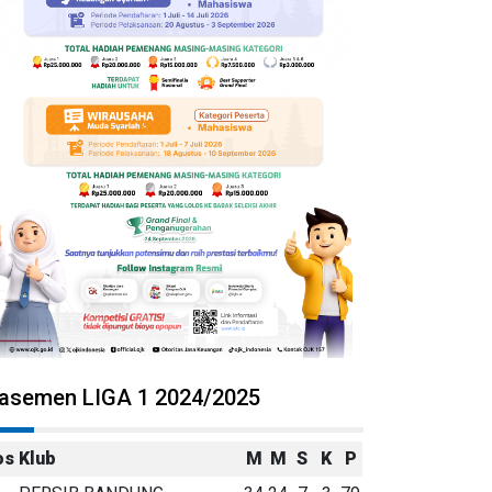
lasemen LIGA 1 2024/2025
os
Klub
M
M
S
K
P