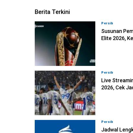
Berita Terkini
Persib
06-08-202
Susunan Pema
Elite 2026, 
Persib
06-08-202
Live Streamin
2026, Cek J
Persib
06-08-202
Jadwal Lengk