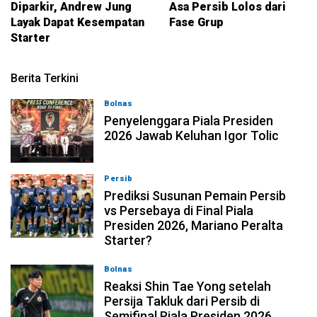
Diparkir, Andrew Jung
Asa Persib Lolos dari
Layak Dapat Kesempatan
Fase Grup
Starter
Berita Terkini
Bolnas
05-08-2026, 22:39
Penyelenggara Piala Presiden
2026 Jawab Keluhan Igor Tolic
Persib
05-08-2026, 09:36
Prediksi Susunan Pemain Persib
vs Persebaya di Final Piala
Presiden 2026, Mariano Peralta
Starter?
Bolnas
05-08-2026, 08:45
Reaksi Shin Tae Yong setelah
Persija Takluk dari Persib di
Semifinal Piala Presiden 2026