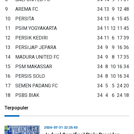
9
AREMA FC
34
13
9
12
48
10
PERSITA
34
13
6
15
45
11
PSIM YOGYAKARTA
34
11
12
11
45
12
PERSIK KEDIRI
34
11
6
17
39
13
PERSIJAP JEPARA
34
9
9
16
36
14
MADURA UNITED FC
34
9
8
17
35
15
PSM MAKASSAR
34
8
10
16
34
16
PERSIS SOLO
34
8
10
16
34
17
SEMEN PADANG FC
34
5
5
24
20
18
PSBS BIAK
34
4
6
24
18
Terpopuler
2026-07-31 22:25:43