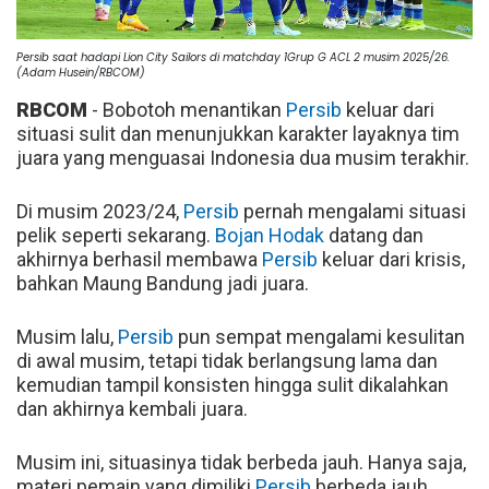
Persib saat hadapi Lion City Sailors di matchday 1Grup G ACL 2 musim 2025/26.
(Adam Husein/RBCOM)
RBCOM
- Bobotoh menantikan
Persib
keluar dari
situasi sulit dan menunjukkan karakter layaknya tim
juara yang menguasai Indonesia dua musim terakhir.
Di musim 2023/24,
Persib
pernah mengalami situasi
pelik seperti sekarang.
Bojan Hodak
datang dan
akhirnya berhasil membawa
Persib
keluar dari krisis,
bahkan Maung Bandung jadi juara.
Musim lalu,
Persib
pun sempat mengalami kesulitan
di awal musim, tetapi tidak berlangsung lama dan
kemudian tampil konsisten hingga sulit dikalahkan
dan akhirnya kembali juara.
Musim ini, situasinya tidak berbeda jauh. Hanya saja,
materi pemain yang dimiliki
Persib
berbeda jauh