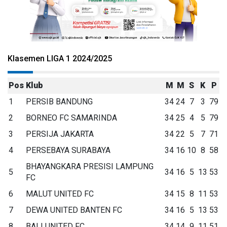
Klasemen LIGA 1 2024/2025
Pos
Klub
M
M
S
K
P
1
PERSIB BANDUNG
34
24
7
3
79
2
BORNEO FC SAMARINDA
34
25
4
5
79
3
PERSIJA JAKARTA
34
22
5
7
71
4
PERSEBAYA SURABAYA
34
16
10
8
58
BHAYANGKARA PRESISI LAMPUNG
5
34
16
5
13
53
FC
6
MALUT UNITED FC
34
15
8
11
53
7
DEWA UNITED BANTEN FC
34
16
5
13
53
8
BALI UNITED FC
34
14
9
11
51