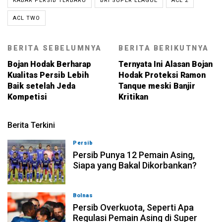
KABAR PERSIB TERBARU
BRI SUPER LEAGUE
ACL 2
ACL TWO
BERITA SEBELUMNYA
BERITA BERIKUTNYA
Bojan Hodak Berharap
Ternyata Ini Alasan Bojan
Kualitas Persib Lebih
Hodak Proteksi Ramon
Baik setelah Jeda
Tanque meski Banjir
Kompetisi
Kritikan
Berita Terkini
Persib
08-08-2026, 21:26
Persib Punya 12 Pemain Asing,
Siapa yang Bakal Dikorbankan?
Bolnas
08-08-2026, 20:53
Persib Overkuota, Seperti Apa
Regulasi Pemain Asing di Super