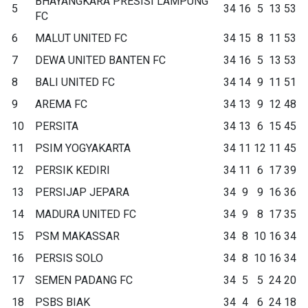
BHAYANGKARA PRESISI LAMPUNG
5
34
16
5
13
53
FC
6
MALUT UNITED FC
34
15
8
11
53
7
DEWA UNITED BANTEN FC
34
16
5
13
53
8
BALI UNITED FC
34
14
9
11
51
9
AREMA FC
34
13
9
12
48
10
PERSITA
34
13
6
15
45
11
PSIM YOGYAKARTA
34
11
12
11
45
12
PERSIK KEDIRI
34
11
6
17
39
13
PERSIJAP JEPARA
34
9
9
16
36
14
MADURA UNITED FC
34
9
8
17
35
15
PSM MAKASSAR
34
8
10
16
34
16
PERSIS SOLO
34
8
10
16
34
17
SEMEN PADANG FC
34
5
5
24
20
18
PSBS BIAK
34
4
6
24
18