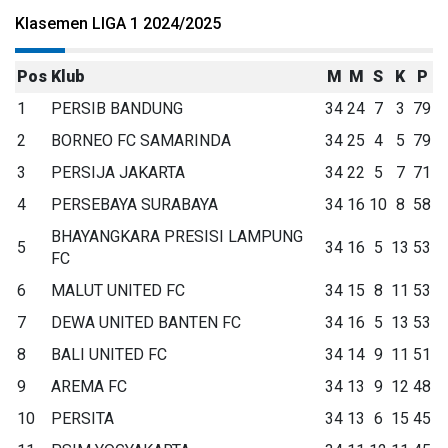
Klasemen LIGA 1 2024/2025
Pos
Klub
M
M
S
K
P
1
PERSIB BANDUNG
34
24
7
3
79
2
BORNEO FC SAMARINDA
34
25
4
5
79
3
PERSIJA JAKARTA
34
22
5
7
71
4
PERSEBAYA SURABAYA
34
16
10
8
58
BHAYANGKARA PRESISI LAMPUNG
5
34
16
5
13
53
FC
6
MALUT UNITED FC
34
15
8
11
53
7
DEWA UNITED BANTEN FC
34
16
5
13
53
8
BALI UNITED FC
34
14
9
11
51
9
AREMA FC
34
13
9
12
48
10
PERSITA
34
13
6
15
45