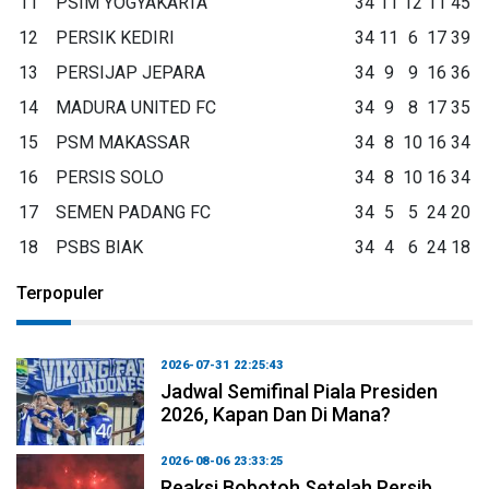
11
PSIM YOGYAKARTA
34
11
12
11
45
12
PERSIK KEDIRI
34
11
6
17
39
13
PERSIJAP JEPARA
34
9
9
16
36
14
MADURA UNITED FC
34
9
8
17
35
15
PSM MAKASSAR
34
8
10
16
34
16
PERSIS SOLO
34
8
10
16
34
17
SEMEN PADANG FC
34
5
5
24
20
18
PSBS BIAK
34
4
6
24
18
Terpopuler
2026-07-31 22:25:43
Jadwal Semifinal Piala Presiden
2026, Kapan Dan Di Mana?
2026-08-06 23:33:25
Reaksi Bobotoh Setelah Persib