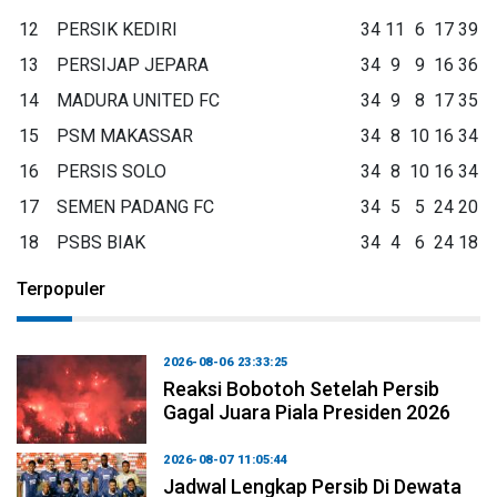
12
PERSIK KEDIRI
34
11
6
17
39
13
PERSIJAP JEPARA
34
9
9
16
36
14
MADURA UNITED FC
34
9
8
17
35
15
PSM MAKASSAR
34
8
10
16
34
16
PERSIS SOLO
34
8
10
16
34
17
SEMEN PADANG FC
34
5
5
24
20
18
PSBS BIAK
34
4
6
24
18
Terpopuler
2026-08-06 23:33:25
Reaksi Bobotoh Setelah Persib
Gagal Juara Piala Presiden 2026
2026-08-07 11:05:44
Jadwal Lengkap Persib Di Dewata