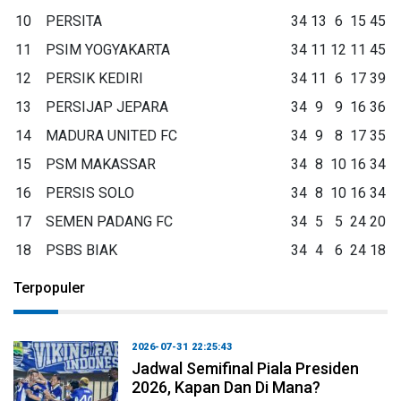
10
PERSITA
34
13
6
15
45
11
PSIM YOGYAKARTA
34
11
12
11
45
12
PERSIK KEDIRI
34
11
6
17
39
13
PERSIJAP JEPARA
34
9
9
16
36
14
MADURA UNITED FC
34
9
8
17
35
15
PSM MAKASSAR
34
8
10
16
34
16
PERSIS SOLO
34
8
10
16
34
17
SEMEN PADANG FC
34
5
5
24
20
18
PSBS BIAK
34
4
6
24
18
Terpopuler
2026-07-31 22:25:43
Jadwal Semifinal Piala Presiden
2026, Kapan Dan Di Mana?