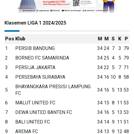
Klasemen LIGA 1 2024/2025
Pos
Klub
M
M
S
K
P
1
PERSIB BANDUNG
34
24
7
3
79
2
BORNEO FC SAMARINDA
34
25
4
5
79
3
PERSIJA JAKARTA
34
22
5
7
71
4
PERSEBAYA SURABAYA
34
16
10
8
58
BHAYANGKARA PRESISI LAMPUNG
5
34
16
5
13
53
FC
6
MALUT UNITED FC
34
15
8
11
53
7
DEWA UNITED BANTEN FC
34
16
5
13
53
8
BALI UNITED FC
34
14
9
11
51
9
AREMA FC
34
13
9
12
48