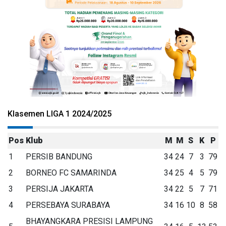
Klasemen LIGA 1 2024/2025
Pos
Klub
M
M
S
K
P
1
PERSIB BANDUNG
34
24
7
3
79
2
BORNEO FC SAMARINDA
34
25
4
5
79
3
PERSIJA JAKARTA
34
22
5
7
71
4
PERSEBAYA SURABAYA
34
16
10
8
58
BHAYANGKARA PRESISI LAMPUNG