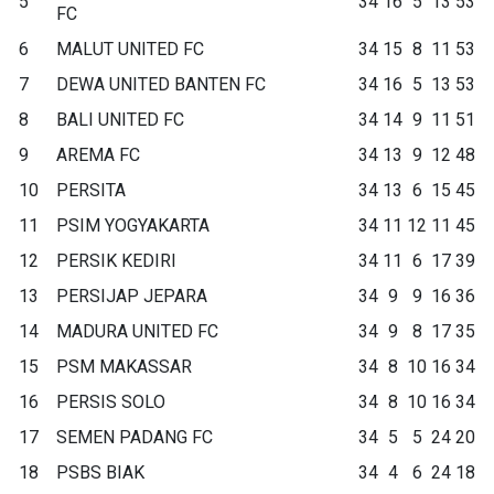
5
34
16
5
13
53
FC
6
MALUT UNITED FC
34
15
8
11
53
7
DEWA UNITED BANTEN FC
34
16
5
13
53
8
BALI UNITED FC
34
14
9
11
51
9
AREMA FC
34
13
9
12
48
10
PERSITA
34
13
6
15
45
11
PSIM YOGYAKARTA
34
11
12
11
45
12
PERSIK KEDIRI
34
11
6
17
39
13
PERSIJAP JEPARA
34
9
9
16
36
14
MADURA UNITED FC
34
9
8
17
35
15
PSM MAKASSAR
34
8
10
16
34
16
PERSIS SOLO
34
8
10
16
34
17
SEMEN PADANG FC
34
5
5
24
20
18
PSBS BIAK
34
4
6
24
18