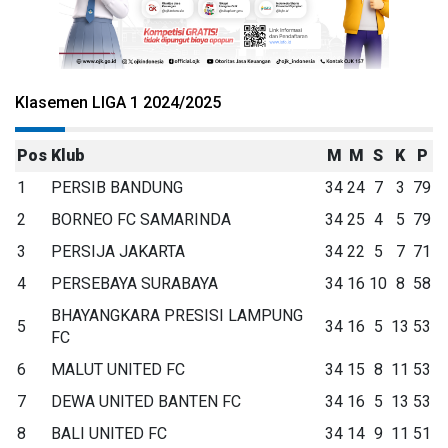
Klasemen LIGA 1 2024/2025
Pos
Klub
M
M
S
K
P
1
PERSIB BANDUNG
34
24
7
3
79
2
BORNEO FC SAMARINDA
34
25
4
5
79
3
PERSIJA JAKARTA
34
22
5
7
71
4
PERSEBAYA SURABAYA
34
16
10
8
58
BHAYANGKARA PRESISI LAMPUNG
5
34
16
5
13
53
FC
6
MALUT UNITED FC
34
15
8
11
53
7
DEWA UNITED BANTEN FC
34
16
5
13
53
8
BALI UNITED FC
34
14
9
11
51