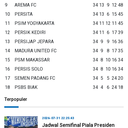
9
AREMA FC
34
13
9
12
48
10
PERSITA
34
13
6
15
45
11
PSIM YOGYAKARTA
34
11
12
11
45
12
PERSIK KEDIRI
34
11
6
17
39
13
PERSIJAP JEPARA
34
9
9
16
36
14
MADURA UNITED FC
34
9
8
17
35
15
PSM MAKASSAR
34
8
10
16
34
16
PERSIS SOLO
34
8
10
16
34
17
SEMEN PADANG FC
34
5
5
24
20
18
PSBS BIAK
34
4
6
24
18
Terpopuler
2026-07-31 22:25:43
Jadwal Semifinal Piala Presiden