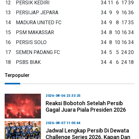
12
PERSIK KEDIRI
34
11
6
17
39
13
PERSIJAP JEPARA
34
9
9
16
36
14
MADURA UNITED FC
34
9
8
17
35
15
PSM MAKASSAR
34
8
10
16
34
16
PERSIS SOLO
34
8
10
16
34
17
SEMEN PADANG FC
34
5
5
24
20
18
PSBS BIAK
34
4
6
24
18
Terpopuler
2026-08-06 23:33:25
Reaksi Bobotoh Setelah Persib
Gagal Juara Piala Presiden 2026
2026-08-07 11:05:44
Jadwal Lengkap Persib Di Dewata
Challenge Series 2026, Kapan Dan