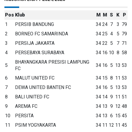
Pos
Klub
M
M
S
K
P
1
PERSIB BANDUNG
34
24
7
3
79
2
BORNEO FC SAMARINDA
34
25
4
5
79
3
PERSIJA JAKARTA
34
22
5
7
71
4
PERSEBAYA SURABAYA
34
16
10
8
58
BHAYANGKARA PRESISI LAMPUNG
5
34
16
5
13
53
FC
6
MALUT UNITED FC
34
15
8
11
53
7
DEWA UNITED BANTEN FC
34
16
5
13
53
8
BALI UNITED FC
34
14
9
11
51
9
AREMA FC
34
13
9
12
48
10
PERSITA
34
13
6
15
45
11
PSIM YOGYAKARTA
34
11
12
11
45