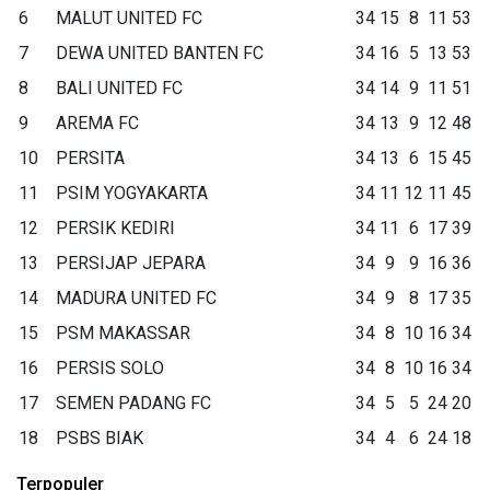
6
MALUT UNITED FC
34
15
8
11
53
7
DEWA UNITED BANTEN FC
34
16
5
13
53
8
BALI UNITED FC
34
14
9
11
51
9
AREMA FC
34
13
9
12
48
10
PERSITA
34
13
6
15
45
11
PSIM YOGYAKARTA
34
11
12
11
45
12
PERSIK KEDIRI
34
11
6
17
39
13
PERSIJAP JEPARA
34
9
9
16
36
14
MADURA UNITED FC
34
9
8
17
35
15
PSM MAKASSAR
34
8
10
16
34
16
PERSIS SOLO
34
8
10
16
34
17
SEMEN PADANG FC
34
5
5
24
20
18
PSBS BIAK
34
4
6
24
18
Terpopuler