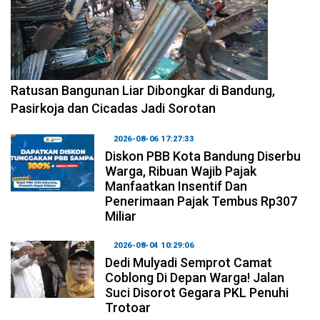
2026-08-06 17:34:08
Ratusan Bangunan Liar Dibongkar di Bandung,
Pasirkoja dan Cicadas Jadi Sorotan
2026-08-06 17:27:33
Diskon PBB Kota Bandung Diserbu
Warga, Ribuan Wajib Pajak
Manfaatkan Insentif Dan
Penerimaan Pajak Tembus Rp307
Miliar
2026-08-04 10:29:06
Dedi Mulyadi Semprot Camat
Coblong Di Depan Warga! Jalan
Suci Disorot Gegara PKL Penuhi
Trotoar