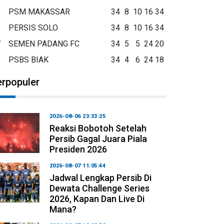
5
PSM MAKASSAR
34
8
10
16
34
6
PERSIS SOLO
34
8
10
16
34
7
SEMEN PADANG FC
34
5
5
24
20
8
PSBS BIAK
34
4
6
24
18
erpopuler
2026-08-06 23:33:25
Reaksi Bobotoh Setelah
Persib Gagal Juara Piala
Presiden 2026
2026-08-07 11:05:44
Jadwal Lengkap Persib Di
Dewata Challenge Series
2026, Kapan Dan Live Di
Mana?