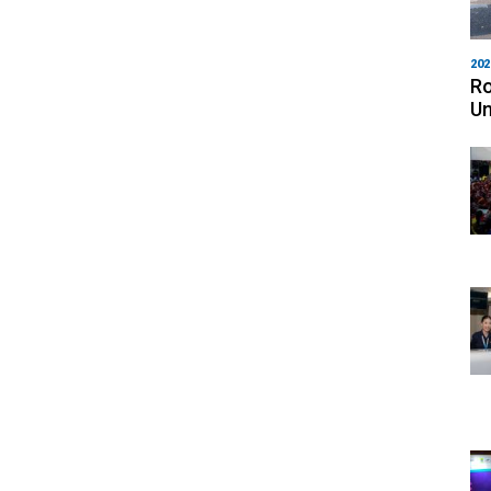
202
Ro
Un