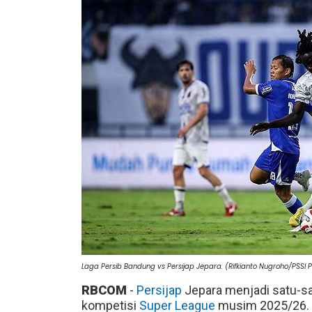
Laga Persib Bandung vs Persijap Jepara. (Rifkianto Nugroho/PSSI P
RBCOM
-
Persijap
Jepara menjadi satu-sa
kompetisi
Super League
musim 2025/26.