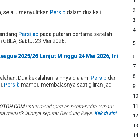
1
2
, selalu menyulitkan
Persib
dalam dua kali
3
4
kandang
Persijap
pada putaran pertama setelah
n GBLA, Sabtu, 23 Mei 2026.
5
League 2025/26 Lanjut Minggu 24 Mei 2026, Ini
6
7
8
alahan. Dua kekalahan lainnya dialami
Persib
dari
i,
Persib
mampu membalasnya saat giliran jadi
9
1
1
BOTOH.COM
untuk mendapatkan berita-berita terbaru
rita menarik lainnya seputar Bandung Raya.
Klik di sini
1
1
1