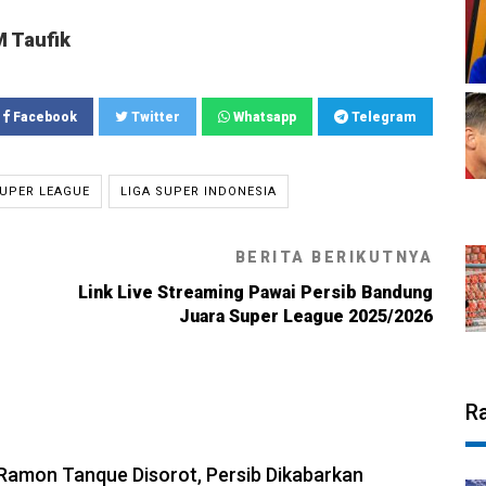
M Taufik
Facebook
Twitter
Whatsapp
Telegram
UPER LEAGUE
LIGA SUPER INDONESIA
BERITA BERIKUTNYA
Link Live Streaming Pawai Persib Bandung
Juara Super League 2025/2026
R
6, 13:31
amon Tanque Disorot, Persib Dikabarkan