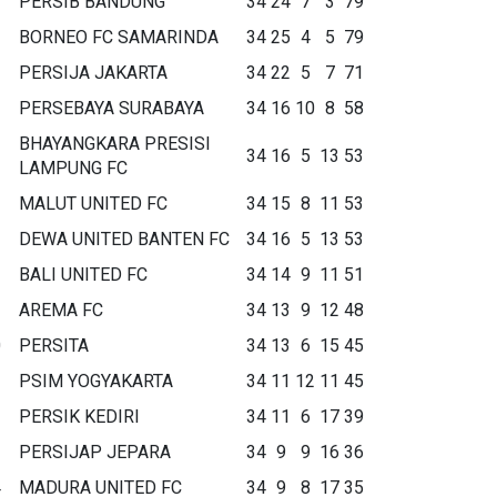
PERSIB BANDUNG
34
24
7
3
79
BORNEO FC SAMARINDA
34
25
4
5
79
PERSIJA JAKARTA
34
22
5
7
71
PERSEBAYA SURABAYA
34
16
10
8
58
BHAYANGKARA PRESISI
34
16
5
13
53
LAMPUNG FC
MALUT UNITED FC
34
15
8
11
53
DEWA UNITED BANTEN FC
34
16
5
13
53
BALI UNITED FC
34
14
9
11
51
AREMA FC
34
13
9
12
48
0
PERSITA
34
13
6
15
45
1
PSIM YOGYAKARTA
34
11
12
11
45
2
PERSIK KEDIRI
34
11
6
17
39
3
PERSIJAP JEPARA
34
9
9
16
36
4
MADURA UNITED FC
34
9
8
17
35