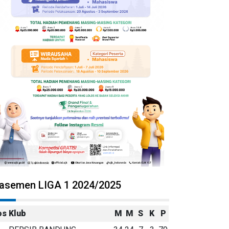
lasemen LIGA 1 2024/2025
os
Klub
M
M
S
K
P