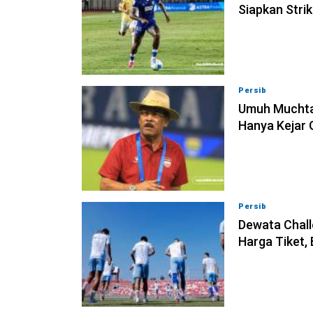
Siapkan Stri
Persib
09-08-202
Umuh Muchta
Hanya Kejar 
Persib
09-08-202
Dewata Chall
Harga Tiket,