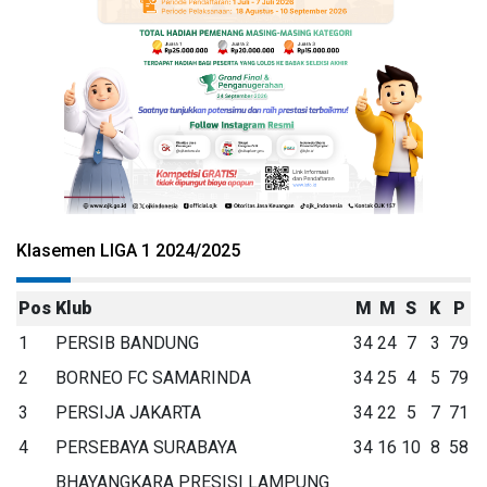
Klasemen LIGA 1 2024/2025
Pos
Klub
M
M
S
K
P
1
PERSIB BANDUNG
34
24
7
3
79
2
BORNEO FC SAMARINDA
34
25
4
5
79
3
PERSIJA JAKARTA
34
22
5
7
71
4
PERSEBAYA SURABAYA
34
16
10
8
58
BHAYANGKARA PRESISI LAMPUNG