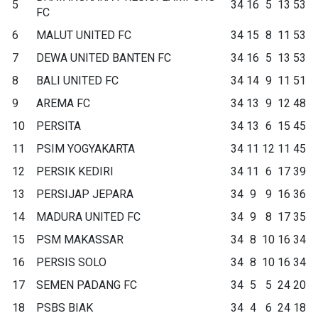
5
34
16
5
13
53
FC
6
MALUT UNITED FC
34
15
8
11
53
7
DEWA UNITED BANTEN FC
34
16
5
13
53
8
BALI UNITED FC
34
14
9
11
51
9
AREMA FC
34
13
9
12
48
10
PERSITA
34
13
6
15
45
11
PSIM YOGYAKARTA
34
11
12
11
45
12
PERSIK KEDIRI
34
11
6
17
39
13
PERSIJAP JEPARA
34
9
9
16
36
14
MADURA UNITED FC
34
9
8
17
35
15
PSM MAKASSAR
34
8
10
16
34
16
PERSIS SOLO
34
8
10
16
34
17
SEMEN PADANG FC
34
5
5
24
20
18
PSBS BIAK
34
4
6
24
18