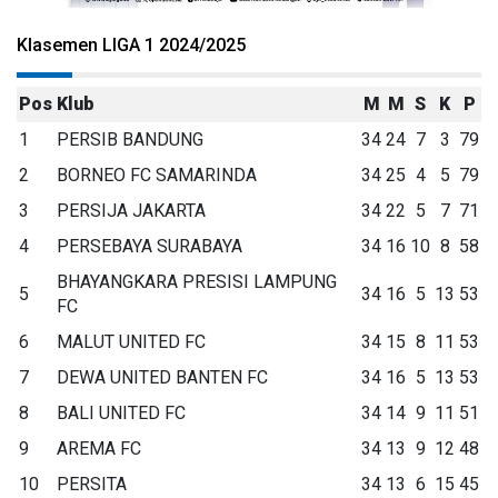
Klasemen LIGA 1 2024/2025
Pos
Klub
M
M
S
K
P
1
PERSIB BANDUNG
34
24
7
3
79
2
BORNEO FC SAMARINDA
34
25
4
5
79
3
PERSIJA JAKARTA
34
22
5
7
71
4
PERSEBAYA SURABAYA
34
16
10
8
58
BHAYANGKARA PRESISI LAMPUNG
5
34
16
5
13
53
FC
6
MALUT UNITED FC
34
15
8
11
53
7
DEWA UNITED BANTEN FC
34
16
5
13
53
8
BALI UNITED FC
34
14
9
11
51
9
AREMA FC
34
13
9
12
48
10
PERSITA
34
13
6
15
45