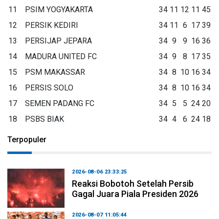
11
PSIM YOGYAKARTA
34
11
12
11
45
12
PERSIK KEDIRI
34
11
6
17
39
13
PERSIJAP JEPARA
34
9
9
16
36
14
MADURA UNITED FC
34
9
8
17
35
15
PSM MAKASSAR
34
8
10
16
34
16
PERSIS SOLO
34
8
10
16
34
17
SEMEN PADANG FC
34
5
5
24
20
18
PSBS BIAK
34
4
6
24
18
Terpopuler
2026-08-06 23:33:25
Reaksi Bobotoh Setelah Persib
Gagal Juara Piala Presiden 2026
2026-08-07 11:05:44