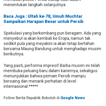
menentukan
langkah
selanjutnya
.
Baca Juga : Ultah ke-78, Umuh Muchtar
Sampaikan Harapan Besar untuk Persib
Spekulasi
yang
berkembang
pun
beragam
.
Ada
yang
menyebut
ia
akan
kembali
ke
Eropa
,
namun
tak
sedikit
pula
yang
meyakini
ia
akan
tetap
bertahan
bersama
Maung
Bandung
untuk
menghadapi
musim
berikutnya
.
Yang
pasti
,
performa
impresif
Barba
musim
ini
telah
membuka
peluang
baru
dalam
kariernya
,
sekaligus
menunjukkan
bahwa
pemain
Persib
mampu
bersaing
dan
menarik
perhatian
di
level
internasional
.*****
Follow Berita Republik Bobotoh di
Google News