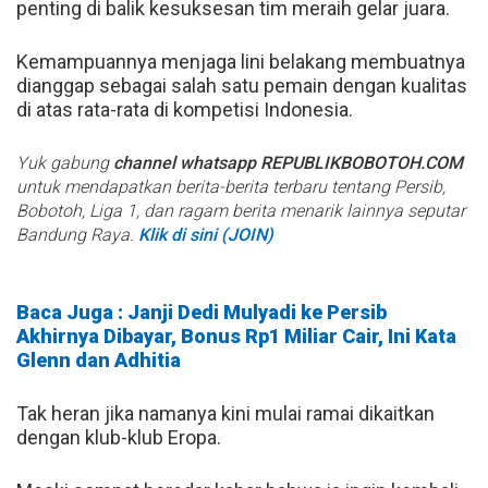
penting
di
balik
kesuksesan
tim
meraih
gelar
juara
.
Kemampuannya
menjaga
lini
belakang
membuatnya
dianggap
sebagai
salah
satu
pemain
dengan
kualitas
di
atas
rata
-
rata
di
kompetisi
Indonesia
.
Yuk gabung
channel whatsapp REPUBLIKBOBOTOH.COM
untuk mendapatkan berita-berita terbaru tentang Persib,
Bobotoh, Liga 1, dan ragam berita menarik lainnya seputar
Bandung Raya.
Klik di sini (JOIN)
Baca Juga : Janji Dedi Mulyadi ke Persib
Akhirnya Dibayar, Bonus Rp1 Miliar Cair, Ini Kata
Glenn dan Adhitia
Tak
heran
jika
namanya
kini
mulai
ramai
dikaitkan
dengan
klub
-
klub
Eropa
.