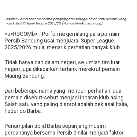
Federico Barba saat menerima penghargaan sebagai salah satu pemain yang
masuk Best XI Super League 2025/26. (Humas Pemkot Bandung)
<
b
>
RBCOM
b
> -
Performa
gemilang
para
pemain
Persib
Bandung
usai
menjuarai
Super
League
2025
/
2026
mulai
menarik
perhatian
banyak
klub
.
Tidak
hanya
dari
dalam
negeri
,
sejumlah
tim
luar
negeri
juga
dikabarkan
tertarik
merekrut
pemain
Maung
Bandung
.
Dari
beberapa
nama
yang
mencuri
perhatian
,
dua
pemain
disebut
-
sebut
menjadi
incaran
klub
asing
.
Salah
satu
yang
paling
disorot
adalah
bek
asal
Italia
,
Federico
Barba
.
Penampilan
solid
Barba
sepanjang
musim
perdananya
bersama
Persib
dinilai
menjadi
faktor