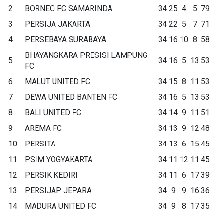
2
BORNEO FC SAMARINDA
34
25
4
5
79
3
PERSIJA JAKARTA
34
22
5
7
71
4
PERSEBAYA SURABAYA
34
16
10
8
58
BHAYANGKARA PRESISI LAMPUNG
5
34
16
5
13
53
FC
6
MALUT UNITED FC
34
15
8
11
53
7
DEWA UNITED BANTEN FC
34
16
5
13
53
8
BALI UNITED FC
34
14
9
11
51
9
AREMA FC
34
13
9
12
48
10
PERSITA
34
13
6
15
45
11
PSIM YOGYAKARTA
34
11
12
11
45
12
PERSIK KEDIRI
34
11
6
17
39
13
PERSIJAP JEPARA
34
9
9
16
36
14
MADURA UNITED FC
34
9
8
17
35