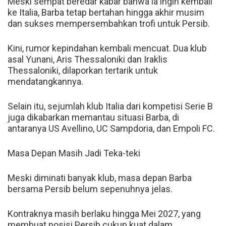
Meski
sempat
beredar
kabar
bahwa
ia
ingin
kembali
ke
Italia
,
Barba
tetap
bertahan
hingga
akhir
musim
dan
sukses
mempersembahkan
trofi
untuk
Persib
.
Kini
,
rumor
kepindahan
kembali
mencuat
.
Dua
klub
asal
Yunani
,
Aris
Thessaloniki
dan
Iraklis
Thessaloniki
,
dilaporkan
tertarik
untuk
mendatangkannya
.
Selain
itu
,
sejumlah
klub
Italia
dari
kompetisi
Serie
B
juga
dikabarkan
memantau
situasi
Barba
,
di
antaranya
US
Avellino
,
UC
Sampdoria
,
dan
Empoli
FC
.
Masa
Depan
Masih
Jadi
Teka
-
teki
Meski
diminati
banyak
klub
,
masa
depan
Barba
bersama
Persib
belum
sepenuhnya
jelas
.
Kontraknya
masih
berlaku
hingga
Mei
2027
,
yang
membuat
posisi
Persib
cukup
kuat
dalam