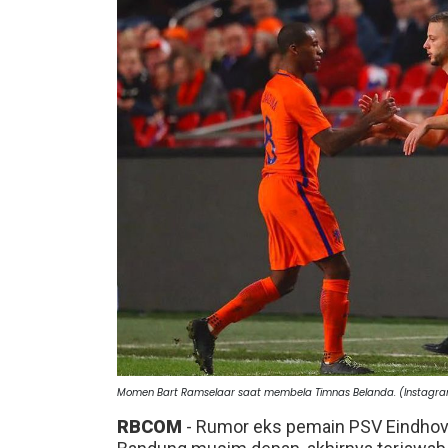
Momen Bart Ramselaar saat membela Timnas Belanda. (Instagr
RBCOM
- Rumor eks pemain PSV Eindho