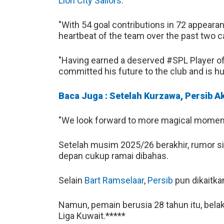
Lion City Sailors
.
"With 54 goal contributions in 72 appearan
heartbeat of the team over the past two 
"Having earned a deserved #SPL Player of
committed his future to the club and is h
Baca Juga : Setelah Kurzawa, Persib 
"We look forward to more magical moment
Setelah musim 2025/26 berakhir, rumor s
depan cukup ramai dibahas.
Selain
Bart Ramselaar
,
Persib
pun dikaitka
Namun, pemain berusia 28 tahun itu, bela
Liga Kuwait.*****