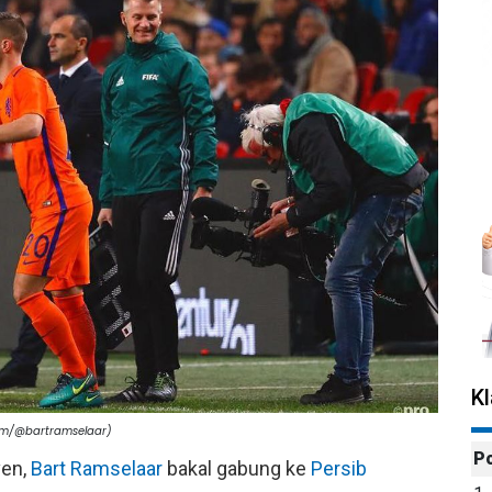
K
am/@bartramselaar)
P
ven,
Bart Ramselaar
bakal gabung ke
Persib