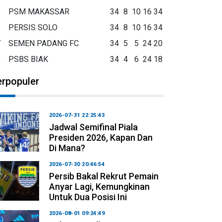
5
PSM MAKASSAR
34
8
10
16
34
6
PERSIS SOLO
34
8
10
16
34
7
SEMEN PADANG FC
34
5
5
24
20
8
PSBS BIAK
34
4
6
24
18
erpopuler
2026-07-31 22:25:43
Jadwal Semifinal Piala
Presiden 2026, Kapan Dan
Di Mana?
2026-07-30 20:46:54
Persib Bakal Rekrut Pemain
Anyar Lagi, Kemungkinan
Untuk Dua Posisi Ini
2026-08-01 09:24:49