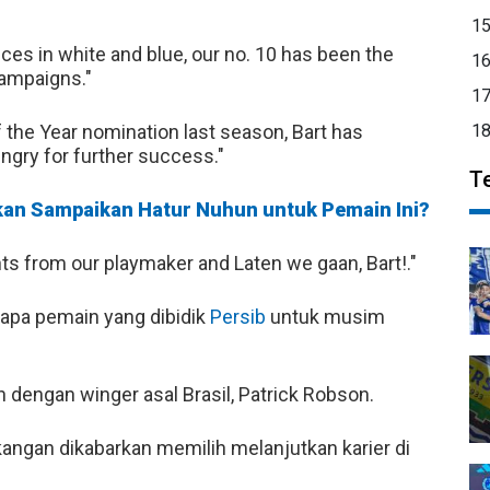
1
ces in white and blue, our no. 10 has been the
1
campaigns."
1
 the Year nomination last season, Bart has
1
ungry for further success."
T
Akan Sampaikan Hatur Nuhun untuk Pemain Ini?
s from our playmaker and Laten we gaan, Bart!."
iapa pemain yang dibidik
Persib
untuk musim
n dengan winger asal Brasil, Patrick Robson.
kangan dikabarkan memilih melanjutkan karier di