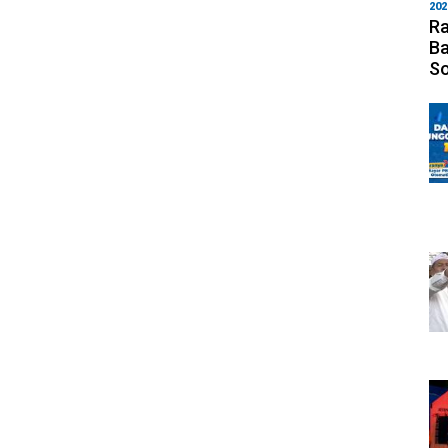
202
Ra
Ba
S