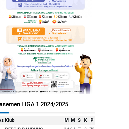
lasemen LIGA 1 2024/2025
os
Klub
M
M
S
K
P