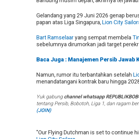
Bandung musim depan, akhirnya terjawab
Gelandang yang 29 Juni 2026 genap berusia
papan atas Liga Singapura,
Lion City Sailor
Bart Ramselaar
yang sempat membela
Ti
sebelumnya dirumorkan jadi target perek
Baca Juga : Manajemen Persib Jawab K
Namun, rumor itu terbantahkan setelah
Li
menandatangani kontrak baru hingga 2028
Yuk gabung
channel whatsapp REPUBLIKBO
tentang Persib, Bobotoh, Liga 1, dan ragam be
(JOIN)
"Our Flying Dutchman is set to continue hi