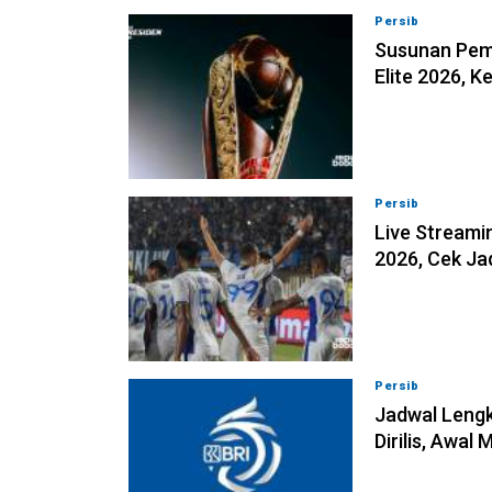
Persib
06-08-202
Susunan Pema
Elite 2026, 
Persib
06-08-202
Live Streamin
2026, Cek J
Persib
06-08-202
Jadwal Lengk
Dirilis, Awal