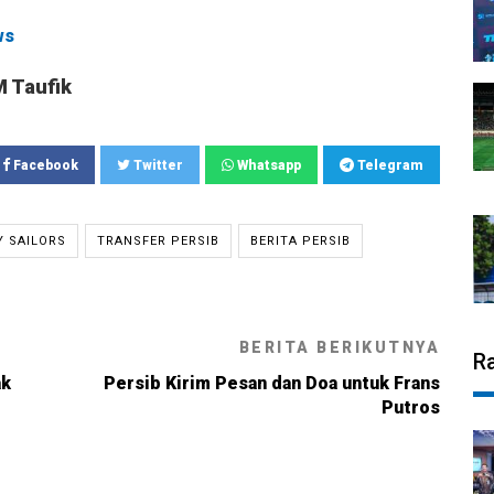
ws
M Taufik
Facebook
Twitter
Whatsapp
Telegram
Y SAILORS
TRANSFER PERSIB
BERITA PERSIB
BERITA BERIKUTNYA
R
ak
Persib Kirim Pesan dan Doa untuk Frans
Putros