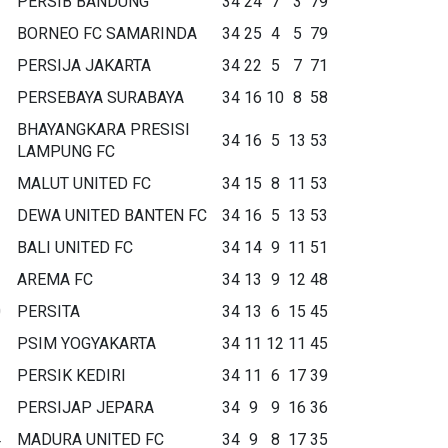
PERSIB BANDUNG
34
24
7
3
79
BORNEO FC SAMARINDA
34
25
4
5
79
PERSIJA JAKARTA
34
22
5
7
71
PERSEBAYA SURABAYA
34
16
10
8
58
BHAYANGKARA PRESISI
34
16
5
13
53
LAMPUNG FC
MALUT UNITED FC
34
15
8
11
53
DEWA UNITED BANTEN FC
34
16
5
13
53
BALI UNITED FC
34
14
9
11
51
AREMA FC
34
13
9
12
48
0
PERSITA
34
13
6
15
45
1
PSIM YOGYAKARTA
34
11
12
11
45
2
PERSIK KEDIRI
34
11
6
17
39
3
PERSIJAP JEPARA
34
9
9
16
36
4
MADURA UNITED FC
34
9
8
17
35