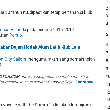
.
1
2
 30 tahun itu, dipastikan tetap bertahan di klub
3
s
.
4
mnas
Belanda
pada periode 2016-2017
5
rutan
Persib
.
6
abar Bojan Hodak Akan Latih Klub Lain
7
on City Sailors
mengumumkan sang pemain telah
8
.
9
BOTOH.COM
untuk mendapatkan berita-berita terbaru
1
rita menarik lainnya seputar Bandung Raya.
Klik di sini
1
1
1
s voyage with the Sailors." tulis akun Instagram
1