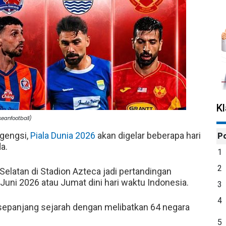
K
eanfootball)
rgengsi,
Piala Dunia 2026
akan digelar beberapa hari
P
a.
1
2
elatan di Stadion Azteca jadi pertandingan
uni 2026 atau Jumat dini hari waktu Indonesia.
3
4
r sepanjang sejarah dengan melibatkan 64 negara
5