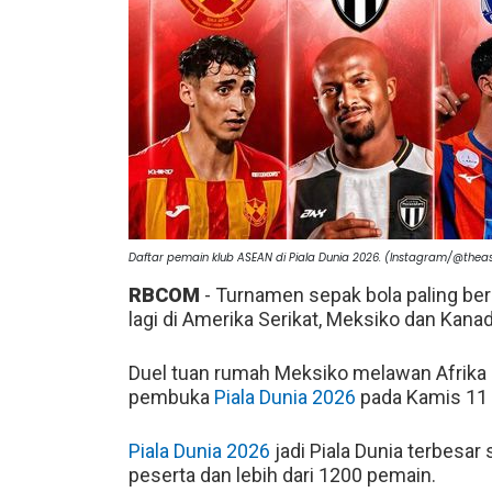
Daftar pemain klub ASEAN di Piala Dunia 2026. (Instagram/@theas
RBCOM
- Turnamen sepak bola paling be
lagi di Amerika Serikat, Meksiko dan Kanad
Duel tuan rumah Meksiko melawan Afrika S
pembuka
Piala Dunia 2026
pada Kamis 11 J
Piala Dunia 2026
jadi Piala Dunia terbesa
peserta dan lebih dari 1200 pemain.