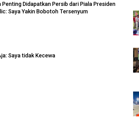
 Penting Didapatkan Persib dari Piala Presiden
olic: Saya Yakin Bobotoh Tersenyum
6, 10:08
Aja: Saya tidak Kecewa