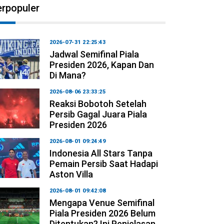
erpopuler
2026-07-31 22:25:43
Jadwal Semifinal Piala
Presiden 2026, Kapan Dan
Di Mana?
2026-08-06 23:33:25
Reaksi Bobotoh Setelah
Persib Gagal Juara Piala
Presiden 2026
2026-08-01 09:24:49
Indonesia All Stars Tanpa
Pemain Persib Saat Hadapi
Aston Villa
2026-08-01 09:42:08
Mengapa Venue Semifinal
Piala Presiden 2026 Belum
Ditentukan? Ini Penjelasan