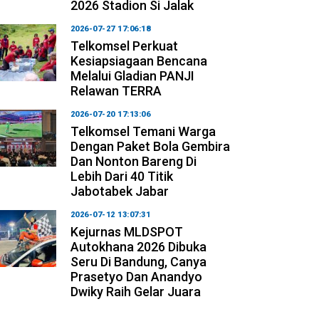
2026 Stadion Si Jalak
2026-07-27 17:06:18
Telkomsel Perkuat
Kesiapsiagaan Bencana
Melalui Gladian PANJI
Relawan TERRA
2026-07-20 17:13:06
Telkomsel Temani Warga
Dengan Paket Bola Gembira
Dan Nonton Bareng Di
Lebih Dari 40 Titik
Jabotabek Jabar
2026-07-12 13:07:31
Kejurnas MLDSPOT
Autokhana 2026 Dibuka
Seru Di Bandung, Canya
Prasetyo Dan Anandyo
Dwiky Raih Gelar Juara