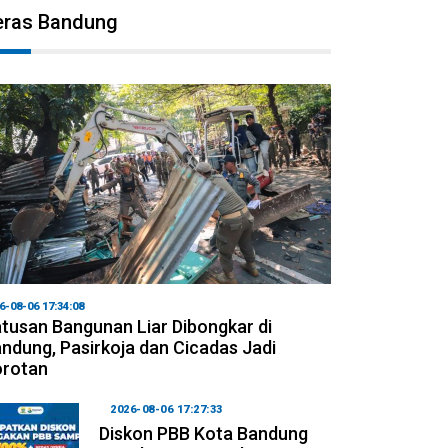
eras Bandung
6-08-06 17:34:08
tusan Bangunan Liar Dibongkar di
ndung, Pasirkoja dan Cicadas Jadi
orotan
2026-08-06 17:27:33
Diskon PBB Kota Bandung