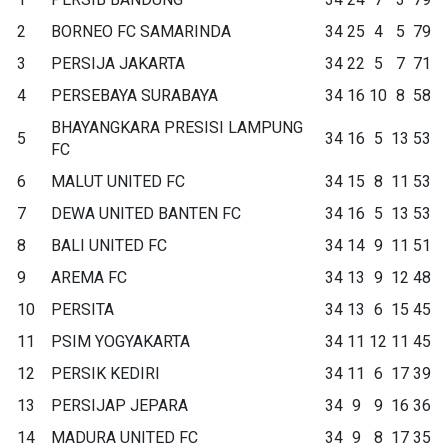
2
BORNEO FC SAMARINDA
34
25
4
5
79
3
PERSIJA JAKARTA
34
22
5
7
71
4
PERSEBAYA SURABAYA
34
16
10
8
58
BHAYANGKARA PRESISI LAMPUNG
5
34
16
5
13
53
FC
6
MALUT UNITED FC
34
15
8
11
53
7
DEWA UNITED BANTEN FC
34
16
5
13
53
8
BALI UNITED FC
34
14
9
11
51
9
AREMA FC
34
13
9
12
48
10
PERSITA
34
13
6
15
45
11
PSIM YOGYAKARTA
34
11
12
11
45
12
PERSIK KEDIRI
34
11
6
17
39
13
PERSIJAP JEPARA
34
9
9
16
36
14
MADURA UNITED FC
34
9
8
17
35