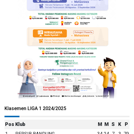
Klasemen LIGA 1 2024/2025
Pos
Klub
M
M
S
K
P
1
PERSIB BANDUNG
34
24
7
3
79