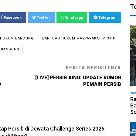
T
Facebook
Twitter
Whatsapp
Telegram
 HUKUM BANDUNG
BANTUAN HUKUM MASYARAKAT MISKIN
 BANDUNG
BERITA BERIKUTNYA
[LIVE] PERSIB AING: UPDATE RUMOR
D
PEMAIN PERSIB
202
Ra
Ba
S
6, 11:05
ap Persib di Dewata Challenge Series 2026,
ve di Mana?