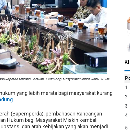
K
P
 Raperda tentang Bantuan Hukum bagi Masyarakat Miskin, Rabu, 10 Juni
1
hukum yang lebih merata bagi masyarakat kurang
2
ndung
.
3
aerah (Bapemperda), pembahasan Rancangan
4
uan Hukum bagi Masyarakat Miskin kembali
ubstansi dan arah kebijakan yang akan menjadi
5