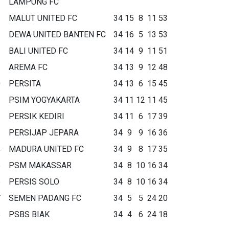
LAMPUNG FC
MALUT UNITED FC
34
15
8
11
53
DEWA UNITED BANTEN FC
34
16
5
13
53
BALI UNITED FC
34
14
9
11
51
AREMA FC
34
13
9
12
48
0
PERSITA
34
13
6
15
45
1
PSIM YOGYAKARTA
34
11
12
11
45
2
PERSIK KEDIRI
34
11
6
17
39
3
PERSIJAP JEPARA
34
9
9
16
36
4
MADURA UNITED FC
34
9
8
17
35
5
PSM MAKASSAR
34
8
10
16
34
6
PERSIS SOLO
34
8
10
16
34
7
SEMEN PADANG FC
34
5
5
24
20
8
PSBS BIAK
34
4
6
24
18