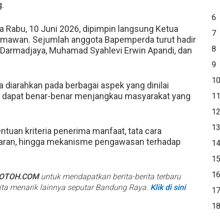
.
6
Rabu, 10 Juni 2026, dipimpin langsung Ketua
7
imawan. Sejumlah anggota Bapemperda turut hadir
8
k Darmadjaya, Muhamad Syahlevi Erwin Apandi, dan
9
1
diarahkan pada berbagai aspek yang dinilai
 dapat benar-benar menjangkau masyarakat yang
1
1
1
tuan kriteria penerima manfaat, tata cara
garan, hingga mekanisme pengawasan terhadap
1
1
1
BOTOH.COM
untuk mendapatkan berita-berita terbaru
rita menarik lainnya seputar Bandung Raya.
Klik di sini
1
1