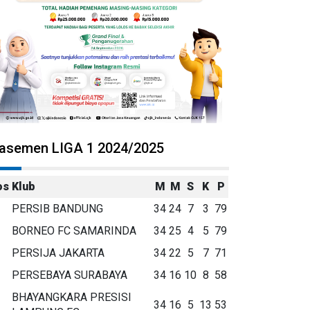
lasemen LIGA 1 2024/2025
os
Klub
M
M
S
K
P
PERSIB BANDUNG
34
24
7
3
79
BORNEO FC SAMARINDA
34
25
4
5
79
PERSIJA JAKARTA
34
22
5
7
71
PERSEBAYA SURABAYA
34
16
10
8
58
BHAYANGKARA PRESISI
34
16
5
13
53