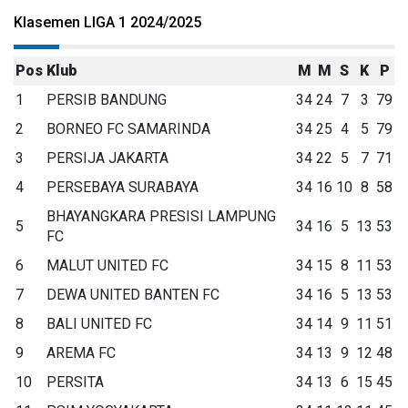
Klasemen LIGA 1 2024/2025
Pos
Klub
M
M
S
K
P
1
PERSIB BANDUNG
34
24
7
3
79
2
BORNEO FC SAMARINDA
34
25
4
5
79
3
PERSIJA JAKARTA
34
22
5
7
71
4
PERSEBAYA SURABAYA
34
16
10
8
58
BHAYANGKARA PRESISI LAMPUNG
5
34
16
5
13
53
FC
6
MALUT UNITED FC
34
15
8
11
53
7
DEWA UNITED BANTEN FC
34
16
5
13
53
8
BALI UNITED FC
34
14
9
11
51
9
AREMA FC
34
13
9
12
48
10
PERSITA
34
13
6
15
45