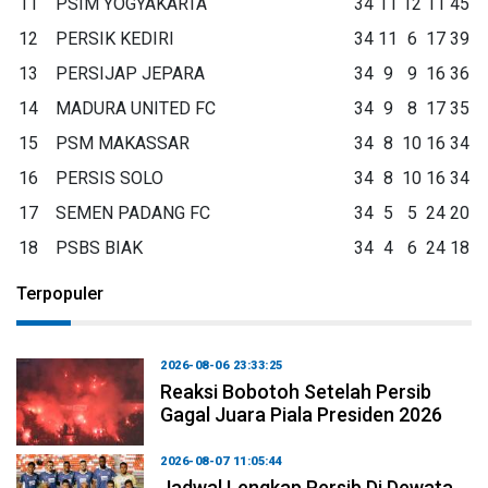
11
PSIM YOGYAKARTA
34
11
12
11
45
12
PERSIK KEDIRI
34
11
6
17
39
13
PERSIJAP JEPARA
34
9
9
16
36
14
MADURA UNITED FC
34
9
8
17
35
15
PSM MAKASSAR
34
8
10
16
34
16
PERSIS SOLO
34
8
10
16
34
17
SEMEN PADANG FC
34
5
5
24
20
18
PSBS BIAK
34
4
6
24
18
Terpopuler
2026-08-06 23:33:25
Reaksi Bobotoh Setelah Persib
Gagal Juara Piala Presiden 2026
2026-08-07 11:05:44
Jadwal Lengkap Persib Di Dewata